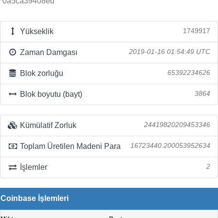
0a5ca39408ed
Yükseklik
1749917
Zaman Damgası
2019-01-16 01:54:49 UTC
Blok zorluğu
65392234626
Blok boyutu (bayt)
3864
Kümülatif Zorluk
24419820209453346
Toplam Üretilen Madeni Para
16723440.200053952634
İşlemler
2
Coinbase İşlemleri