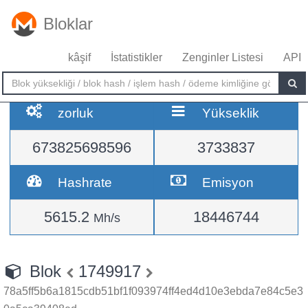
Bloklar
kâşif
İstatistikler
Zenginler Listesi
API
zorluk
Yükseklik
673825698596
3733837
Hashrate
Emisyon
5615.2
18446744
Mh/s
Blok
1749917
78a5ff5b6a1815cdb51bf1f093974ff4ed4d10e3ebda7e84c5e3