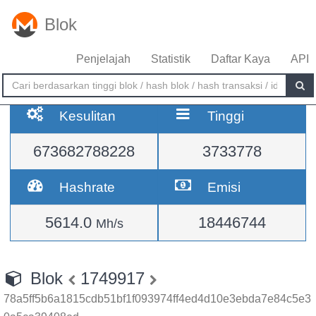
Blok
Penjelajah
Statistik
Daftar Kaya
API
Kesulitan
Tinggi
673682788228
3733778
Hashrate
Emisi
5614.0
18446744
Mh/s
Blok
1749917
78a5ff5b6a1815cdb51bf1f093974ff4ed4d10e3ebda7e84c5e3