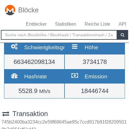
Blöcke
Entdecker
Statistiken
Reiche Liste
API
Schwierigkeitsgrad
Höhe
663462098134
3734178
Hashrate
Emission
5528.9
18446744
Mh/s
Transaktion
745b2400ba3234cc2e59f68645ae95c7ccd917b91f28209501