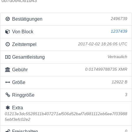
0b7d064cf61d43
Bestätigungen
2496739
Von Block
1237439
Zeitstempel
2017-02-02 18:26:05 UTC
Gesamtleistung
Vertraulich
Gebühr
0.017499788735 XMR
Größe
12922 B
Ringgröße
3
Extra
01213e3dc5528511b407271af506d52baf7d981112eb6ee7f33988
5ebf3efc02e2
Freischalten
0