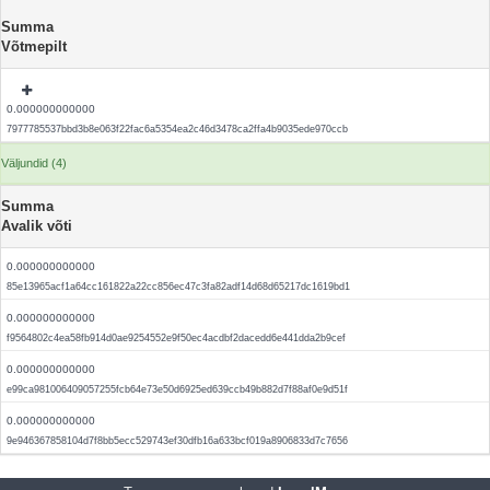
Summa
Võtmepilt
0.000000000000
7977785537bbd3b8e063f22fac6a5354ea2c46d3478ca2ffa4b9035ede970ccb
Väljundid (4)
Summa
Avalik võti
0.000000000000
85e13965acf1a64cc161822a22cc856ec47c3fa82adf14d68d65217dc1619bd1
0.000000000000
f9564802c4ea58fb914d0ae9254552e9f50ec4acdbf2dacedd6e441dda2b9cef
0.000000000000
e99ca981006409057255fcb64e73e50d6925ed639ccb49b882d7f88af0e9d51f
0.000000000000
9e946367858104d7f8bb5ecc529743ef30dfb16a633bcf019a8906833d7c7656