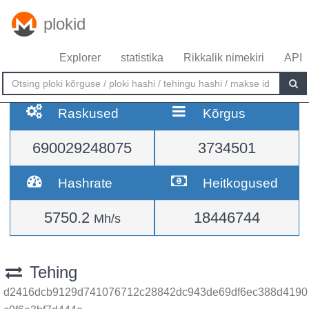
plokid
Explorer
statistika
Rikkalik nimekiri
API
Raskused
Kõrgus
690029248075
3734501
Hashrate
Heitkogused
5750.2
18446744
Mh/s
Tehing
d2416dcb9129d741076712c28842dc943de69df6ec388d4190