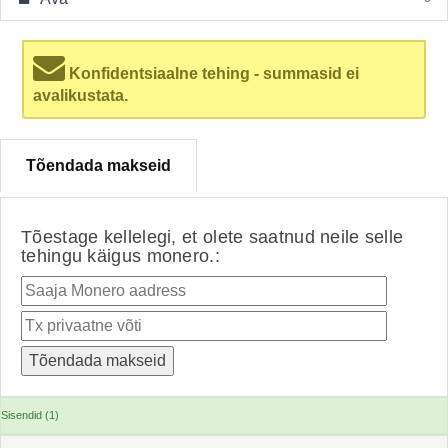
Konfidentsiaalne tehing - summasid ei
avalikustata.
Tõendada makseid
Tõestage kellelegi, et olete saatnud neile selle
tehingu käigus monero.:
Sisendid (1)