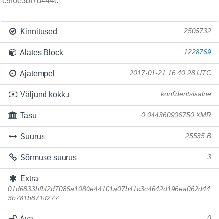
c9f6e3bf7d444c
Kinnitused
2505732
Alates Block
1228769
Ajatempel
2017-01-21 16:40:28 UTC
Väljund kokku
konfidentsiaalne
Tasu
0.044360906750 XMR
Suurus
25535 B
Sõrmuse suurus
3
Extra
01d6833bfbf2d7086a1080e44101a07b41c3c4642d196ea062d44
3b781b871d277
Ava
0