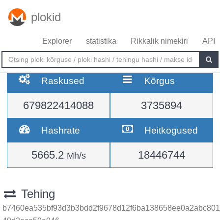
plokid
Explorer
statistika
Rikkalik nimekiri
API
Raskused
Kõrgus
679822414088
3735894
Hashrate
Heitkogused
5665.2
18446744
Mh/s
Tehing
b7460ea535bf93d3b3bdd2f9678d12f6ba138658ee0a2abc801