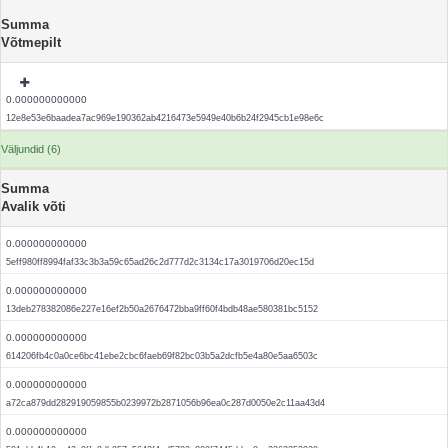
Summa
Võtmepilt
0.000000000000
12e8e53e6baadea7ac969e190362ab4216473e5949e40b6b24f2945cb1e98e6c
Väljundid (6)
Summa
Avalik võti
0.000000000000
5eff980ff8994faf33c3b3a59c65ad26c2d777d2c3134c17a3019706d20ec15d
0.000000000000
13deb278382086e227e16ef2b50a2676472bba9ff60f4bdb48ae580381bc5152
0.000000000000
614206fb4c0a0ce6bc41ebe2cbc6faeb69f82bc03b5a2dcfb5e4a80e5aa6503c
0.000000000000
a72ca879dd282919059855b0239972b2871056b96ea0c287d0050e2c11aa43d4
0.000000000000