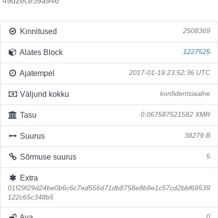
49d2ece59a946
Kinnitused
2508369
Alates Block
1227525
Ajatempel
2017-01-19 23:52:36 UTC
Väljund kokku
konfidentsiaalne
Tasu
0.067587521582 XMR
Suurus
38279 B
Sõrmuse suurus
5
Extra
01f29f29d24be0b6c6c7ed556d71db8758e8b9e1c57cd2bbf69539
122c65c348b5
Ava
0