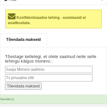
Konfidentsiaalne tehing - summasid ei
avalikustata.
Tõendada makseid
Tõestage kellelegi, et olete saatnud neile selle
tehingu käigus monero.:
Sisendid (1)