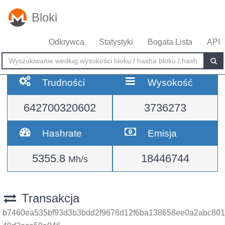
Bloki
Odkrywca
Statystyki
Bogata Lista
API
Trudności
Wysokość
642700320602
3736273
Hashrate
Emisja
5355.8
18446744
Mh/s
Transakcja
b7460ea535bf93d3b3bdd2f9678d12f6ba138658ee0a2abc801