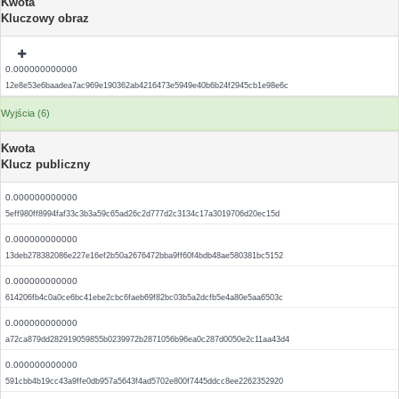
Kwota
Kluczowy obraz
0.000000000000
12e8e53e6baadea7ac969e190362ab4216473e5949e40b6b24f2945cb1e98e6c
Wyjścia (6)
Kwota
Klucz publiczny
0.000000000000
5eff980ff8994faf33c3b3a59c65ad26c2d777d2c3134c17a3019706d20ec15d
0.000000000000
13deb278382086e227e16ef2b50a2676472bba9ff60f4bdb48ae580381bc5152
0.000000000000
614206fb4c0a0ce6bc41ebe2cbc6faeb69f82bc03b5a2dcfb5e4a80e5aa6503c
0.000000000000
a72ca879dd282919059855b0239972b2871056b96ea0c287d0050e2c11aa43d4
0.000000000000
591cbb4b19cc43a9ffe0db957a5643f4ad5702e800f7445ddcc8ee2262352920