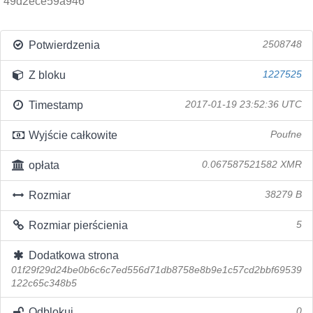
49d2ece59a946
Potwierdzenia
2508748
Z bloku
1227525
Timestamp
2017-01-19 23:52:36 UTC
Wyjście całkowite
Poufne
opłata
0.067587521582 XMR
Rozmiar
38279 B
Rozmiar pierścienia
5
Dodatkowa strona
01f29f29d24be0b6c6c7ed556d71db8758e8b9e1c57cd2bbf69539
122c65c348b5
Odblokuj
0