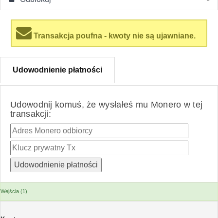
Transakcja poufna - kwoty nie są ujawniane.
Udowodnienie płatności
Udowodnij komuś, że wysłałeś mu Monero w tej
transakcji:
Wejścia (1)