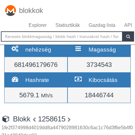
blokkok
Explorer
Statisztikák
Gazdag lista
API
nehézség
Magasság
681496179676
3734543
Hashrate
Kibocsátás
5679.1
18446744
Mh/s
Blokk
1258615
1fe2f374998d4019dd8a4479028981630c6ac1c76d3f6e5b4f0