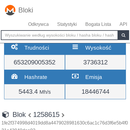
Bloki
Odkrywca
Statystyki
Bogata Lista
API
Trudności
Wysokość
653209005352
3736312
Hashrate
Emisja
5443.4
18446744
Mh/s
Blok
1258615
1fe2f374998d4019dd8a4479028981630c6ac1c76d3f6e5b4f0