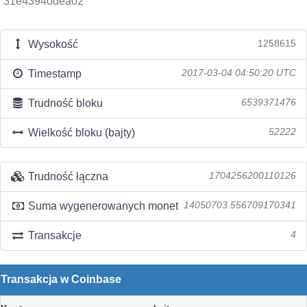
31e43940dea02
Wysokość
1258615
Timestamp
2017-03-04 04:50:20 UTC
Trudność bloku
6539371476
Wielkość bloku (bajty)
52222
Trudność łączna
1704256200110126
Suma wygenerowanych monet
14050703.556709170341
Transakcje
4
Transakcja w Coinbase