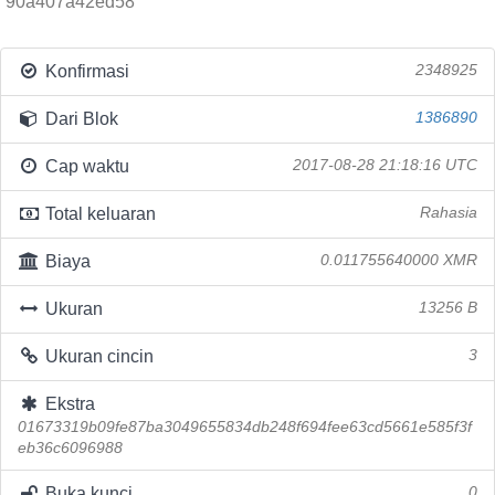
90a407a42ed58
Konfirmasi
2348925
Dari Blok
1386890
Cap waktu
2017-08-28 21:18:16 UTC
Total keluaran
Rahasia
Biaya
0.011755640000 XMR
Ukuran
13256 B
Ukuran cincin
3
Ekstra
01673319b09fe87ba3049655834db248f694fee63cd5661e585f3f
eb36c6096988
Buka kunci
0