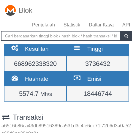
Blok
Penjelajah
Statistik
Daftar Kaya
API
Kesulitan
Tinggi
668962338320
3736432
Hashrate
Emisi
5574.7
18446744
Mh/s
Transaksi
a6516b86ca43db89516389ca531d3c4fe6dc71f72b6d3a0a52