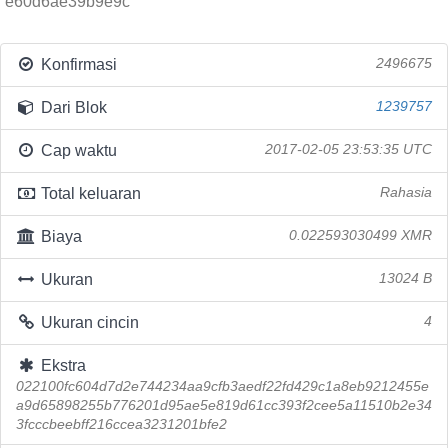
e60d6ae39b9e9c
Konfirmasi
2496675
Dari Blok
1239757
Cap waktu
2017-02-05 23:53:35 UTC
Total keluaran
Rahasia
Biaya
0.022593030499 XMR
Ukuran
13024 B
Ukuran cincin
4
Ekstra
022100fc604d7d2e744234aa9cfb3aedf22fd429c1a8eb9212455e
a9d65898255b776201d95ae5e819d61cc393f2cee5a11510b2e34
3fcccbeebff216ccea3231201bfe2