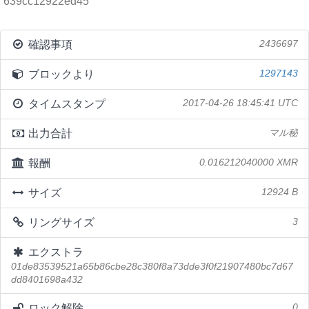
639cc12922ed45
確認事項
2436697
ブロックより
1297143
タイムスタンプ
2017-04-26 18:45:41 UTC
出力合計
マル秘
報酬
0.016212040000 XMR
サイズ
12924 B
リングサイズ
3
エクストラ
01de83539521a65b86cbe28c380f8a73dde3f0f21907480bc7d67
dd8401698a432
ロック解除
0