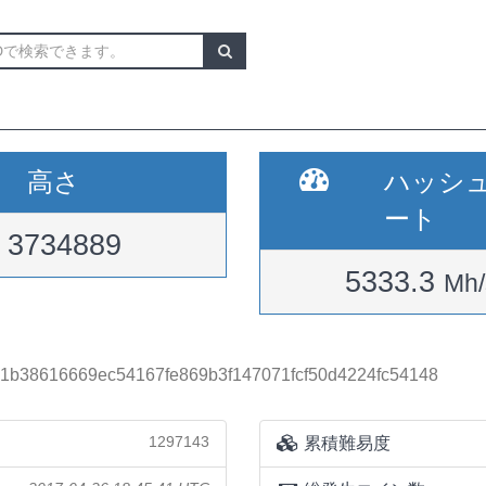
高さ
ハッシ
ート
3734889
5333.3
Mh/
b1b38616669ec54167fe869b3f147071fcf50d4224fc54148
1297143
累積難易度