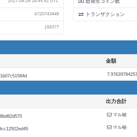
2017-04-26 18:45:41 UTC
総発生コイン数
6720743448
トランザクション
158377
金額
7.9763978425
e1b07c51584d
出力合計
マル秘
68bd82d570
マル秘
9cc12922ed45