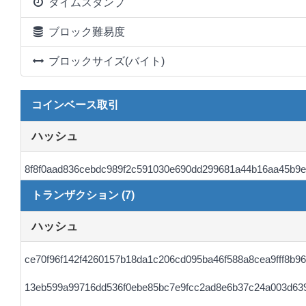
タイムスタンプ
ブロック難易度
ブロックサイズ(バイト)
コインベース取引
ハッシュ
8f8f0aad836cebdc989f2c591030e690dd299681a44b16aa45b9
トランザクション (7)
ハッシュ
ce70f96f142f4260157b18da1c206cd095ba46f588a8cea9fff8b9
13eb599a99716dd536f0ebe85bc7e9fcc2ad8e6b37c24a003d63