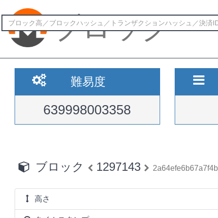
ブロック
難易度
639998003358
ブロック
1297143
2a64efe6b67a7f4
高さ