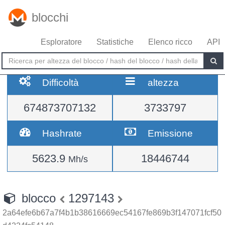
blocchi
Esploratore
Statistiche
Elenco ricco
API
Difficoltà
altezza
674873707132
3733797
Hashrate
Emissione
5623.9
18446744
Mh/s
blocco
1297143
2a64efe6b67a7f4b1b38616669ec54167fe869b3f147071fcf50