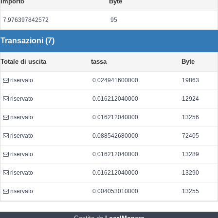
Importo
Byte
7.976397842572
95
Transazioni (7)
Totale di uscita
tassa
Byte
riservato
0.024941600000
19863
riservato
0.016212040000
12924
riservato
0.016212040000
13256
riservato
0.088542680000
72405
riservato
0.016212040000
13289
riservato
0.016212040000
13290
riservato
0.004053010000
13255