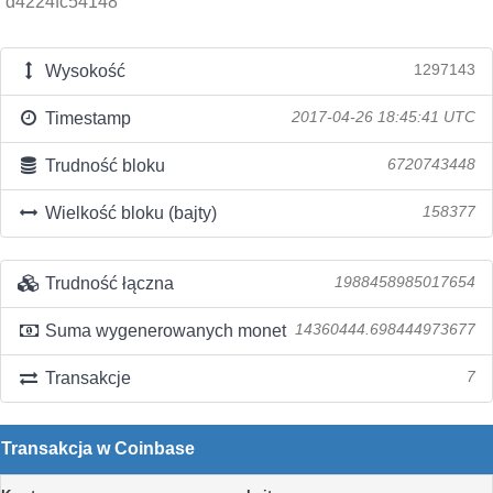
d4224fc54148
Wysokość
1297143
Timestamp
2017-04-26 18:45:41 UTC
Trudność bloku
6720743448
Wielkość bloku (bajty)
158377
Trudność łączna
1988458985017654
Suma wygenerowanych monet
14360444.698444973677
Transakcje
7
Transakcja w Coinbase