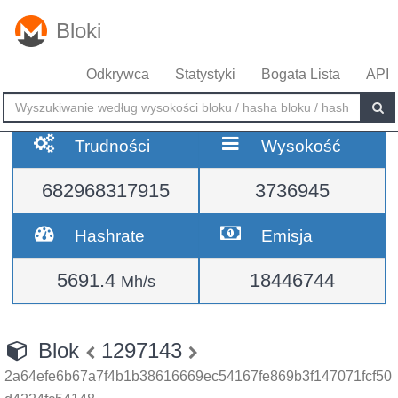
Bloki
Odkrywca
Statystyki
Bogata Lista
API
Trudności
Wysokość
682968317915
3736945
Hashrate
Emisja
5691.4
18446744
Mh/s
Blok
1297143
2a64efe6b67a7f4b1b38616669ec54167fe869b3f147071fcf50