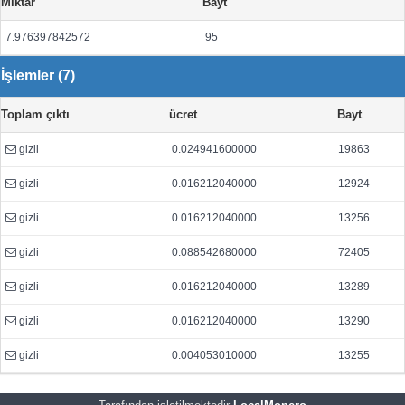
Miktar
Bayt
7.976397842572
95
İşlemler (7)
Toplam çıktı
ücret
Bayt
gizli
0.024941600000
19863
gizli
0.016212040000
12924
gizli
0.016212040000
13256
gizli
0.088542680000
72405
gizli
0.016212040000
13289
gizli
0.016212040000
13290
gizli
0.004053010000
13255