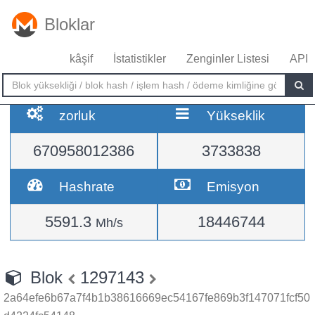
Bloklar
kâşif
İstatistikler
Zenginler Listesi
API
zorluk
Yükseklik
670958012386
3733838
Hashrate
Emisyon
5591.3
18446744
Mh/s
Blok
1297143
2a64efe6b67a7f4b1b38616669ec54167fe869b3f147071fcf50