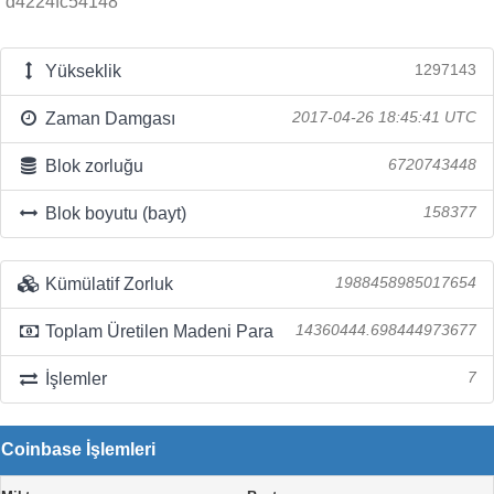
d4224fc54148
Yükseklik
1297143
Zaman Damgası
2017-04-26 18:45:41 UTC
Blok zorluğu
6720743448
Blok boyutu (bayt)
158377
Kümülatif Zorluk
1988458985017654
Toplam Üretilen Madeni Para
14360444.698444973677
İşlemler
7
Coinbase İşlemleri