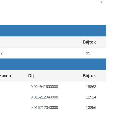
7
Bájtok
72
95
zesen
Díj
Bájtok
0.024941600000
19863
0.016212040000
12924
0.016212040000
13256