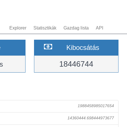
Explorer
Statisztikák
Gazdag lista
API
e
Kibocsátás
18446744
s
1988458985017654
14360444.698444973677