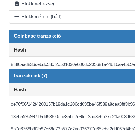
Blokk nehézség
Blokk mérete (bájt)
Coinbase tranzakció
Hash
8f8f0aad836cebdc989f2c591030e690dd299681a44b16aa45b9
tranzakciók (7)
Hash
ce70f96f142f4260157b18da1c206cd095ba46f588a8cea9fff8b9
13eb599a99716dd536f0ebe85bc7e9fcc2ad8e6b37c24a003d63
9b7c6769b8f2b97c68e73b577c2aa036377a65fcbc2dd067d4bb