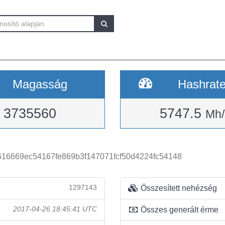
Magasság
Hashrat
3735560
5747.5
Mh/
616669ec54167fe869b3f147071fcf50d4224fc54148
1297143
Összesített nehézség
2017-04-26 18:45:41 UTC
Összes generált érme