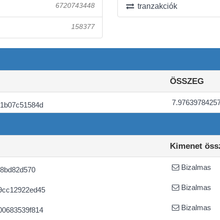
6720743448
tranzakciók
158377
ÖSSZEG
7.9763978425
e1b07c51584d
Kimenet öss
Bizalmas
68bd82d570
Bizalmas
9cc12922ed45
Bizalmas
00683539f814