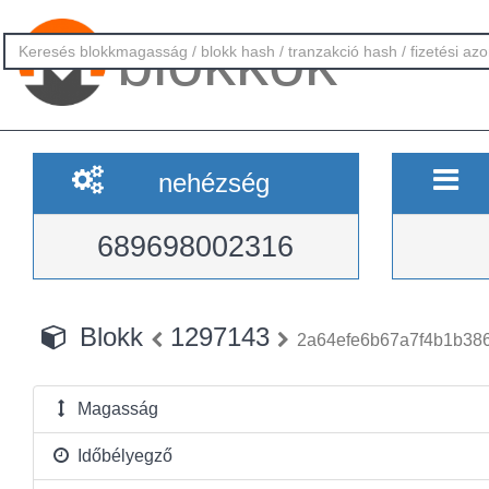
blokkok
nehézség
689698002316
Blokk
1297143
2a64efe6b67a7f4b1b38
Magasság
Időbélyegző