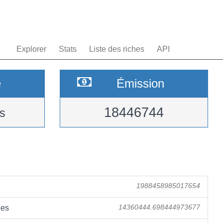
Explorer
Stats
Liste des riches
API
e
Émission
18446744
s
1988458985017654
ées
14360444.698444973677