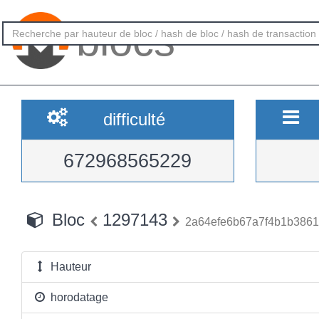
blocs
difficulté
672968565229
Bloc
1297143
2a64efe6b67a7f4b1b3861
Hauteur
horodatage