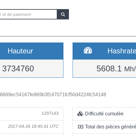
Hauteur
Hashrat
3734760
5608.1
Mh/
6669ec54167fe869b3f147071fcf50d4224fc54148
1297143
Difficulté cumulée
2017-04-26 18:45:41 UTC
Total des pièces génér