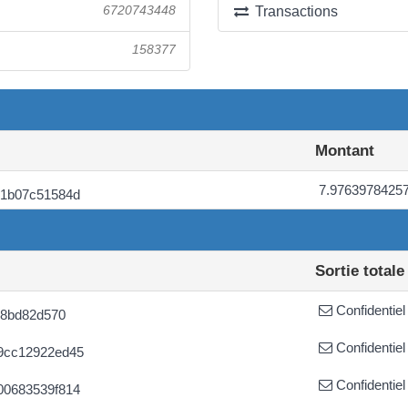
6720743448
Transactions
158377
Montant
7.9763978425
e1b07c51584d
Sortie totale
Confidentiel
68bd82d570
Confidentiel
9cc12922ed45
Confidentiel
00683539f814