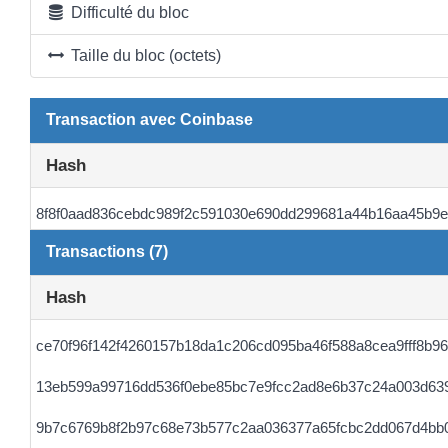
Difficulté du bloc
Taille du bloc (octets)
Transaction avec Coinbase
Hash
8f8f0aad836cebdc989f2c591030e690dd299681a44b16aa45b9
Transactions (7)
Hash
ce70f96f142f4260157b18da1c206cd095ba46f588a8cea9fff8b9
13eb599a99716dd536f0ebe85bc7e9fcc2ad8e6b37c24a003d63
9b7c6769b8f2b97c68e73b577c2aa036377a65fcbc2dd067d4bb