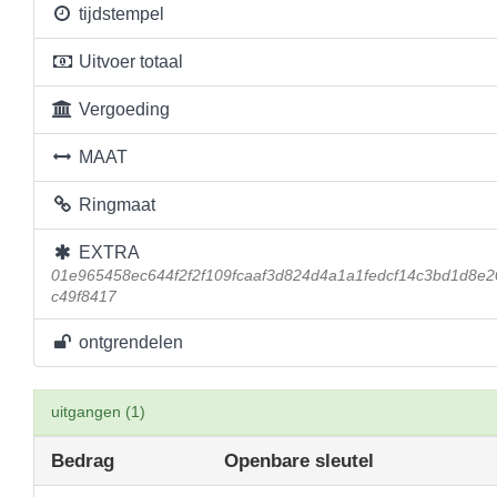
tijdstempel
Uitvoer totaal
Vergoeding
MAAT
Ringmaat
EXTRA
01e965458ec644f2f2f109fcaaf3d824d4a1a1fedcf14c3bd1d8e
c49f8417
ontgrendelen
uitgangen (1)
Bedrag
Openbare sleutel