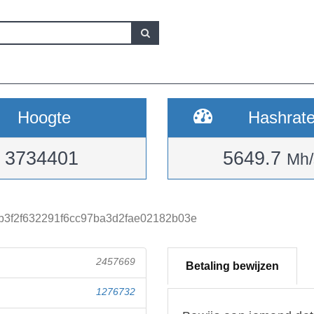
Hoogte
Hashrat
3734401
5649.7
Mh/
b3f2f632291f6cc97ba3d2fae02182b03e
2457669
Betaling bewijzen
1276732