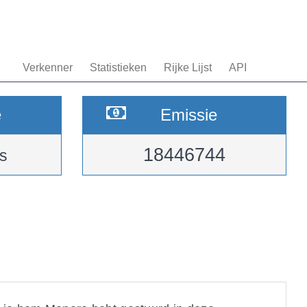
Verkenner
Statistieken
Rijke Lijst
API
e
Emissie
18446744
s