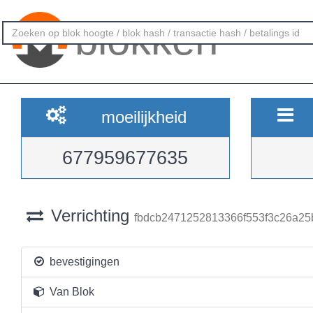
blokken
moeilijkheid
677959677635
Verrichting
fbdcb2471252813366f553f3c26a25
bevestigingen
Van Blok