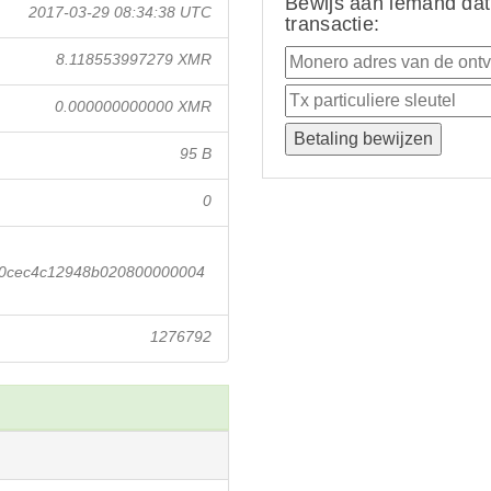
Bewijs aan iemand dat
2017-03-29 08:34:38 UTC
transactie:
8.118553997279 XMR
0.000000000000 XMR
95 B
0
20cec4c12948b020800000004
1276792