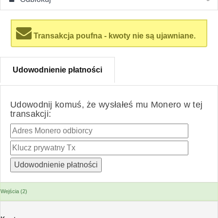
Transakcja poufna - kwoty nie są ujawniane.
Udowodnienie płatności
Udowodnij komuś, że wysłałeś mu Monero w tej
transakcji:
Wejścia (2)