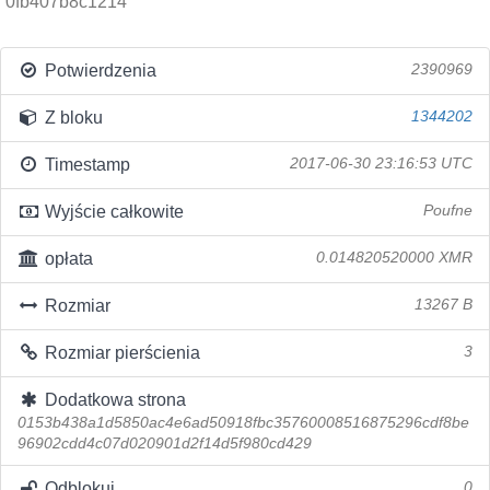
0fb407b8c1214
Potwierdzenia
2390969
Z bloku
1344202
Timestamp
2017-06-30 23:16:53 UTC
Wyjście całkowite
Poufne
opłata
0.014820520000 XMR
Rozmiar
13267 B
Rozmiar pierścienia
3
Dodatkowa strona
0153b438a1d5850ac4e6ad50918fbc35760008516875296cdf8be
96902cdd4c07d020901d2f14d5f980cd429
Odblokuj
0