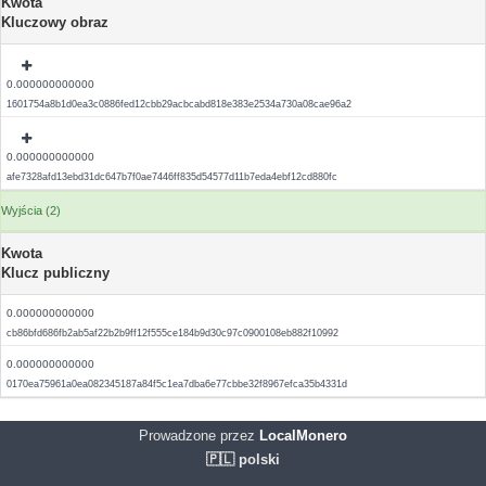
Kwota
Kluczowy obraz
0.000000000000
1601754a8b1d0ea3c0886fed12cbb29acbcabd818e383e2534a730a08cae96a2
0.000000000000
afe7328afd13ebd31dc647b7f0ae7446ff835d54577d11b7eda4ebf12cd880fc
Wyjścia (2)
Kwota
Klucz publiczny
0.000000000000
cb86bfd686fb2ab5af22b2b9ff12f555ce184b9d30c97c0900108eb882f10992
0.000000000000
0170ea75961a0ea082345187a84f5c1ea7dba6e77cbbe32f8967efca35b4331d
Prowadzone przez
LocalMonero
🇵🇱 polski