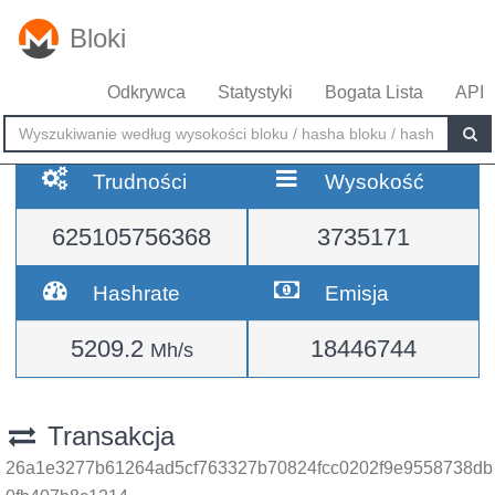
Bloki
Odkrywca
Statystyki
Bogata Lista
API
Trudności
Wysokość
625105756368
3735171
Hashrate
Emisja
5209.2
18446744
Mh/s
Transakcja
26a1e3277b61264ad5cf763327b70824fcc0202f9e9558738db