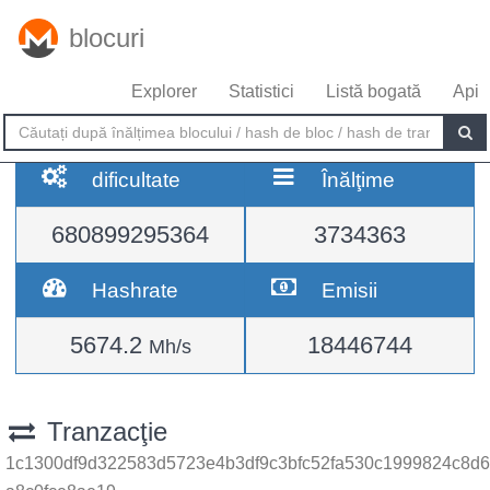
blocuri
Explorer
Statistici
Listă bogată
Api
dificultate
Înălţime
680899295364
3734363
Hashrate
Emisii
5674.2
18446744
Mh/s
Tranzacţie
1c1300df9d322583d5723e4b3df9c3bfc52fa530c1999824c8d6