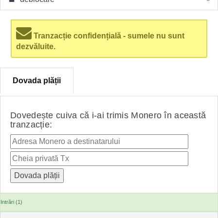
Tranzacție confidențială - sumele nu sunt
dezvăluite.
Dovada plății
Dovedește cuiva că i-ai trimis Monero în această
tranzacție:
Intrări (1)