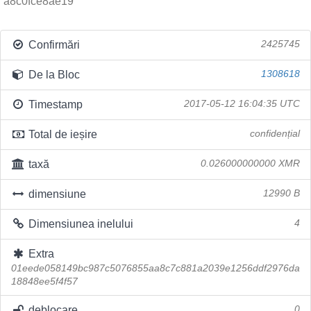
a8c0fce8ae19
Confirmări
2425745
De la Bloc
1308618
Timestamp
2017-05-12 16:04:35 UTC
Total de ieșire
confidențial
taxă
0.026000000000 XMR
dimensiune
12990 B
Dimensiunea inelului
4
Extra
01eede058149bc987c5076855aa8c7c881a2039e1256ddf2976da
18848ee5f4f57
deblocare
0