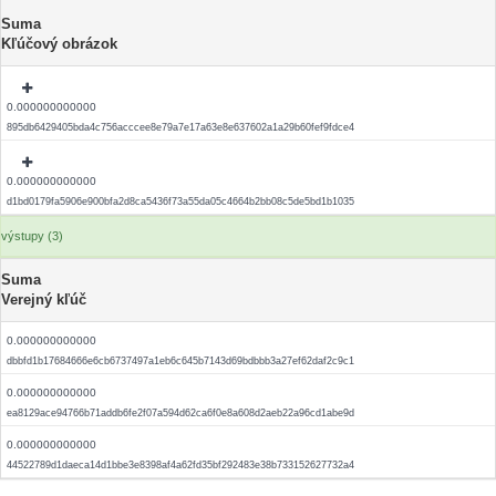
Suma
Kľúčový obrázok
0.000000000000
895db6429405bda4c756acccee8e79a7e17a63e8e637602a1a29b60fef9fdce4
0.000000000000
d1bd0179fa5906e900bfa2d8ca5436f73a55da05c4664b2bb08c5de5bd1b1035
výstupy (3)
Suma
Verejný kľúč
0.000000000000
dbbfd1b17684666e6cb6737497a1eb6c645b7143d69bdbbb3a27ef62daf2c9c1
0.000000000000
ea8129ace94766b71addb6fe2f07a594d62ca6f0e8a608d2aeb22a96cd1abe9d
0.000000000000
44522789d1daeca14d1bbe3e8398af4a62fd35bf292483e38b733152627732a4