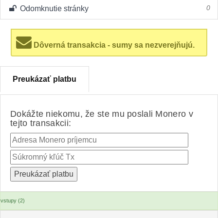
Odomknutie stránky
0
Dôverná transakcia - sumy sa nezverejňujú.
Preukázať platbu
Dokážte niekomu, že ste mu poslali Monero v
tejto transakcii:
vstupy (2)