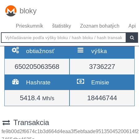
bloky
Prieskumník
štatistiky
Zoznam bohatých
Api
obtiažnosť
výška
650205063568
3736227
Hashrate
Emisie
5418.4
18446744
Mh/s
Transakcia
fe9b00d2f6674c1b3d664d4eaa3f5ebfaade95135045200614f2