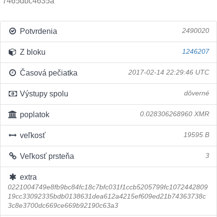
7465dbc4635a
Potvrdenia
2490020
Z bloku
1246207
Časová pečiatka
2017-02-14 22:29:46 UTC
Výstupy spolu
dôverné
poplatok
0.028306268960 XMR
veľkosť
19595 B
Veľkosť prsteňa
3
extra
0221004749e8fb9bc84fc18c7bfc031f1ccb5205799fc1072442809
19cc33092335bdb0138631dea612a4215ef609ed21b74363738c
3c8e3700dc669ce669b92190c63a3