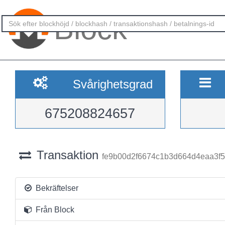
Block
Svårighetsgrad
675208824657
Transaktion
fe9b00d2f6674c1b3d664d4eaa3f
Bekräftelser
Från Block