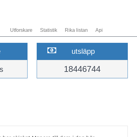
Utforskare
Statistik
Rika listan
Api
e
utsläpp
18446744
s