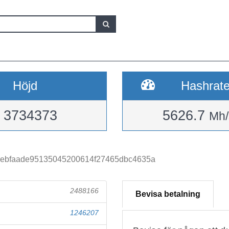
Höjd
Hashrat
3734373
5626.7
Mh/
5ebfaade95135045200614f27465dbc4635a
2488166
Bevisa betalning
1246207