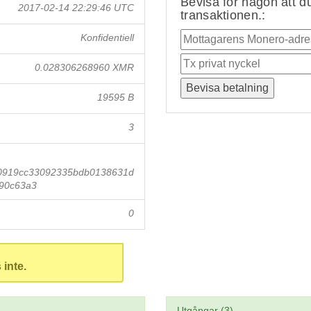
Bevisa för någon att du
2017-02-14 22:29:46 UTC
transaktionen.:
Konfidentiell
0.028306268960 XMR
19595 B
3
80919cc33092335bdb0138631d
90c63a3
0
 inte.
Utgångar (3)