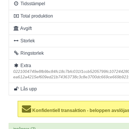
Tidsstämpel
Total produktion
Avgift
Storlek
Ringstorlek
Extra
0221004749e8fb9bc84fc18c7bfc031f1ccb5205799fc1072442
ea612a4215ef609ed21b74363738c3c8e3700dc669ce669b921
Lås upp
Konfidentiell transaktion - beloppen avslöjas
ingångar (2)