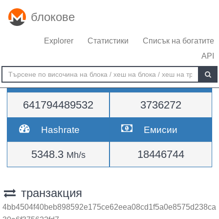
блокове
Explorer
Статистики
Списък на богатите
API
Трудност
височина
641794489532
3736272
Hashrate
Емисии
5348.3
18446744
Mh/s
транзакция
4bb4504f40beb898592e175ce62eea08cd1f5a0e8575d238ca