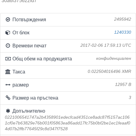
30a6f375622fd7
Потвърждения
2495942
От блок
1240330
Времеви печат
2017-02-06 17:59:13 UTC
Общ обем на продукцията
конфиденциален
Такса
0.022504016496 XMR
размер
12957 B
Размер на пръстена
3
Допълнително
0221006541747a2b4358901edecfcad4351ce8adc87f5157ac106
1cf0e7b63829e76b001f05863ea86add17fc75b0bf2be1ec1feaaf0
4d07b2ffb77645f29c8d347f7528