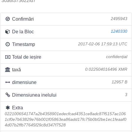
30a6f375622fd7
Confirmări
2495943
De la Bloc
1240330
Timestamp
2017-02-06 17:59:13 UTC
Total de ieșire
confidențial
taxă
0.022504016496 XMR
dimensiune
12957 B
Dimensiunea inelului
3
Extra
0221006541747a2b4358901edecfcad4351ce8adc87f5157ac106
1cf0e7b63829e76b001f05863ea86add17fc75b0bf2be1ec1feaaf0
4d07b2ffb77645f29c8d347f7528