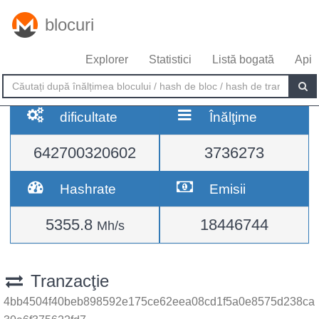
blocuri
Explorer
Statistici
Listă bogată
Api
dificultate
Înălţime
642700320602
3736273
Hashrate
Emisii
5355.8
18446744
Mh/s
Tranzacţie
4bb4504f40beb898592e175ce62eea08cd1f5a0e8575d238ca