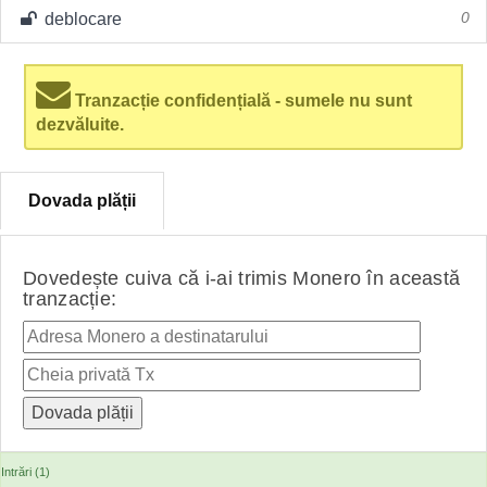
deblocare
0
Tranzacție confidențială - sumele nu sunt
dezvăluite.
Dovada plății
Dovedește cuiva că i-ai trimis Monero în această
tranzacție:
Intrări (1)