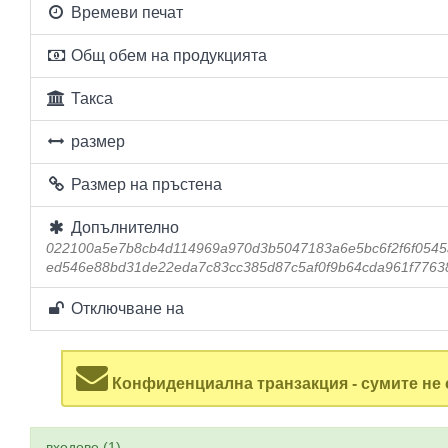
Времеви печат
Общ обем на продукцията
Такса
размер
Размер на пръстена
Допълнително
022100a5e7b8cb4d114969a970d3b5047183a6e5bc6f2f6f054
ed546e88bd31de22eda7c83cc385d87c5af0f9b64cda961f7763
Отключване на
Конфиденциална транзакция - сумите не 
входове (1)