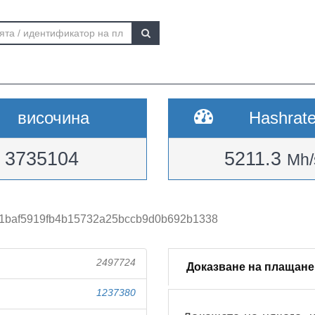
височина
Hashrat
3735104
5211.3
Mh/
1baf5919fb4b15732a25bccb9d0b692b1338
2497724
Доказване на плащане
1237380