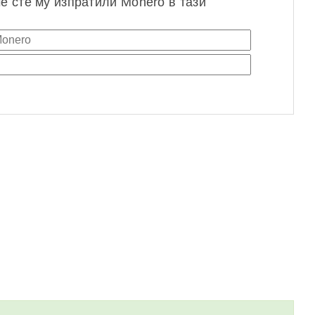
че сте му изпратили Monero в тази