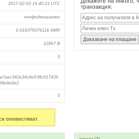
Докажете на някого, 
2017-02-02 16:40:21 UTC
транзакция:
конфиденциален
0.019375576116 XMR
12957 B
3
5a7aec342e34c9e538c017435
89e9e5e2
0
се оповестяват.
изходи (2)