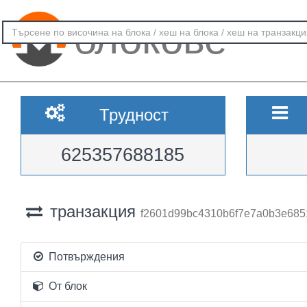
блокове
Трудност
625357688185
транзакция
f2601d99bc4310b6f7e7a0b3e685
Потвърждения
От блок