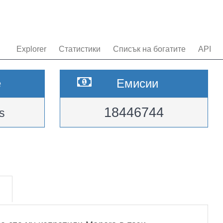
Explorer
Статистики
Списък на богатите
API
e
Емисии
18446744
s