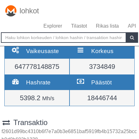
lohkot
Explorer
Tilastot
Rikas lista
API
Vaikeusaste
Korkeus
647778148875
3734849
Hashrate
Päästöt
5398.2
18446744
Mh/s
Transaktio
f2601d99bc4310b6f7e7a0b3e6851baf5919fb4b15732a25bcc