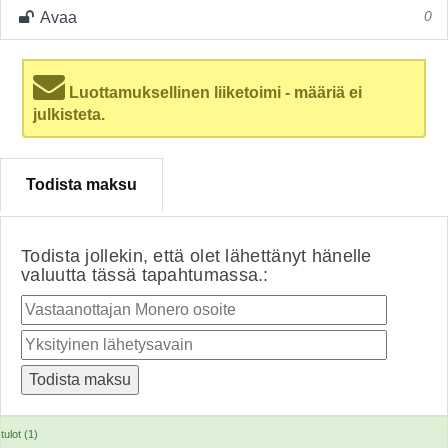
Avaa
0
Luottamuksellinen liiketoimi - määriä ei
julkisteta.
Todista maksu
Todista jollekin, että olet lähettänyt hänelle
valuutta tässä tapahtumassa.:
tulot (1)