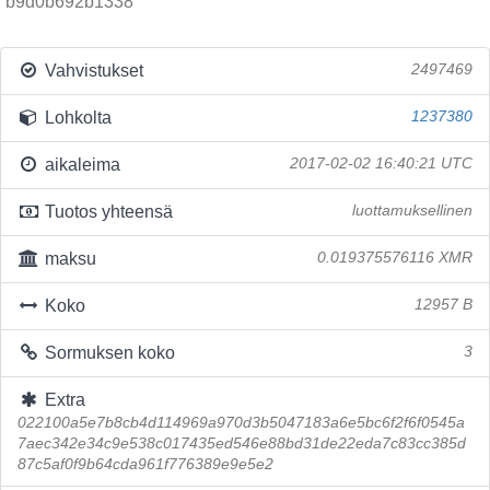
b9d0b692b1338
Vahvistukset
2497469
Lohkolta
1237380
aikaleima
2017-02-02 16:40:21 UTC
Tuotos yhteensä
luottamuksellinen
maksu
0.019375576116 XMR
Koko
12957 B
Sormuksen koko
3
Extra
022100a5e7b8cb4d114969a970d3b5047183a6e5bc6f2f6f0545a
7aec342e34c9e538c017435ed546e88bd31de22eda7c83cc385d
87c5af0f9b64cda961f776389e9e5e2