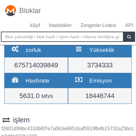
Bloklar
kâşif
İstatistikler
Zenginler Listesi
API
zorluk
Yükseklik
675714039849
3734333
Hashrate
Emisyon
5631.0
18446744
Mh/s
işlem
f2601d99bc4310b6f7e7a0b3e6851baf5919fb4b15732a25bcc