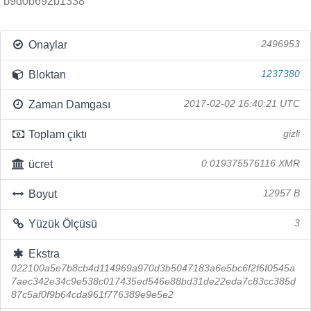
b9d0b692b1338
Onaylar
2496953
Bloktan
1237380
Zaman Damgası
2017-02-02 16:40:21 UTC
Toplam çıktı
gizli
ücret
0.019375576116 XMR
Boyut
12957 B
Yüzük Ölçüsü
3
Ekstra
022100a5e7b8cb4d114969a970d3b5047183a6e5bc6f2f6f0545a
7aec342e34c9e538c017435ed546e88bd31de22eda7c83cc385d
87c5af0f9b64cda961f776389e9e5e2