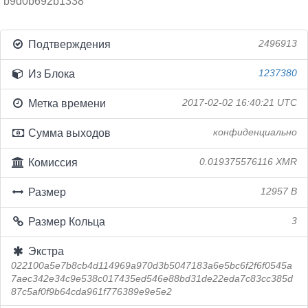
b9d0b692b1338
Подтверждения
2496913
Из Блока
1237380
Метка времени
2017-02-02 16:40:21 UTC
Сумма выходов
конфиденциально
Комиссия
0.019375576116 XMR
Размер
12957 B
Размер Кольца
3
Экстра
022100a5e7b8cb4d114969a970d3b5047183a6e5bc6f2f6f0545a
7aec342e34c9e538c017435ed546e88bd31de22eda7c83cc385d
87c5af0f9b64cda961f776389e9e5e2