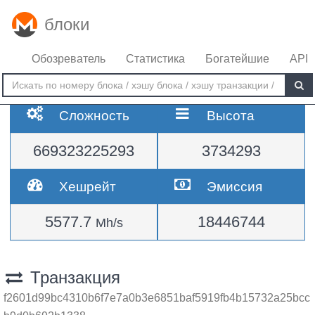
блоки
Обозреватель
Статистика
Богатейшие
API
Сложность
Высота
669323225293
3734293
Хешрейт
Эмиссия
5577.7
18446744
Mh/s
Транзакция
f2601d99bc4310b6f7e7a0b3e6851baf5919fb4b15732a25bcc