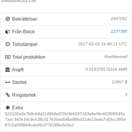
b9d0b692b1338
Bekräftelser
2497052
Från Block
1237380
Tidsstämpel
2017-02-02 16:40:21 UTC
Total produktion
Konfidentiell
Avgift
0.019375576116 XMR
Storlek
12957 B
Ringstorlek
3
Extra
022100a5e7b8cb4d114969a970d3b5047183a6e5bc6f2f6f0545a
7aec342e34c9e538c017435ed546e88bd31de22eda7c83cc385d
87c5af0f9b64cda961f776389e9e5e2