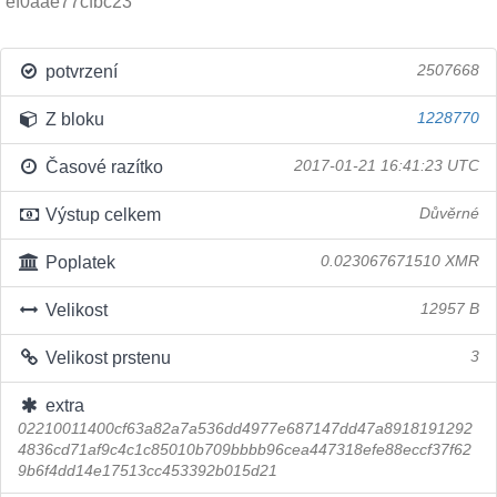
ef0aae77cfbc23
potvrzení
2507668
Z bloku
1228770
Časové razítko
2017-01-21 16:41:23 UTC
Výstup celkem
Důvěrné
Poplatek
0.023067671510 XMR
Velikost
12957 B
Velikost prstenu
3
extra
02210011400cf63a82a7a536dd4977e687147dd47a8918191292
4836cd71af9c4c1c85010b709bbbb96cea447318efe88eccf37f62
9b6f4dd14e17513cc453392b015d21