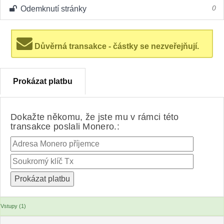
Odemknutí stránky
0
Důvěrná transakce - částky se nezveřejňují.
Prokázat platbu
Dokažte někomu, že jste mu v rámci této
transakce poslali Monero.:
Vstupy (1)