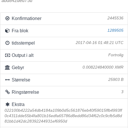
abd842ded75b
Konfirmationer
2445536
Fra blok
1289505
tidsstempel
2017-04-16 01:48:21 UTC
Output i alt
Fortrolig
Gebyr
0.008224840000 XMR
Størrelse
25903 B
Ringstørrelse
3
Ekstra
022100b4222a54db4184a109b0d5c561876eb40f59015ffb4993ff
0c4311dde55b4fa801b16edfa65786d8edd86d34f62c0c9cfb5d8d
81bb1d42dc28392244931ef6950d