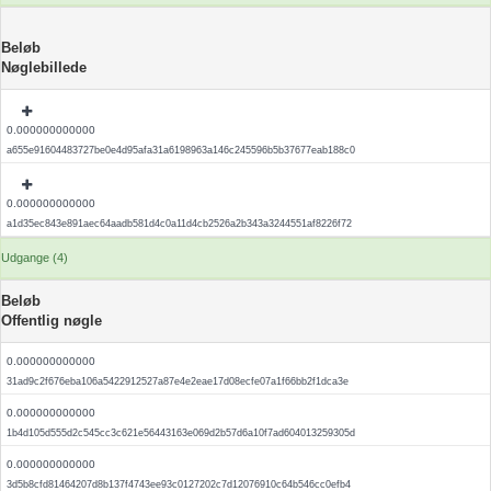
Beløb
Nøglebillede
0.000000000000
a655e91604483727be0e4d95afa31a6198963a146c245596b5b37677eab188c0
0.000000000000
a1d35ec843e891aec64aadb581d4c0a11d4cb2526a2b343a3244551af8226f72
Udgange (4)
Beløb
Offentlig nøgle
0.000000000000
31ad9c2f676eba106a5422912527a87e4e2eae17d08ecfe07a1f66bb2f1dca3e
0.000000000000
1b4d105d555d2c545cc3c621e56443163e069d2b57d6a10f7ad604013259305d
0.000000000000
3d5b8cfd81464207d8b137f4743ee93c0127202c7d12076910c64b546cc0efb4