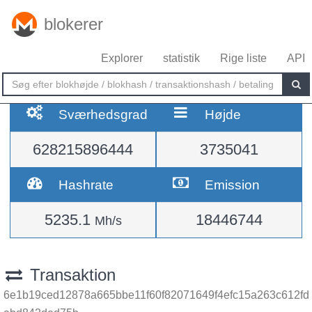
blokerer
Explorer
statistik
Rige liste
API
Sværhedsgrad
Højde
628215896444
3735041
Hashrate
Emission
5235.1
18446744
Mh/s
Transaktion
6e1b19ced12878a665bbe11f60f82071649f4efc15a263c612fd