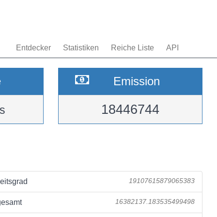
Entdecker
Statistiken
Reiche Liste
API
e
Emission
18446744
s
eitsgrad
19107615879065383
gesamt
16382137.183535499498