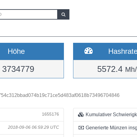
Höhe
Hashrat
3734779
5572.4
Mh/
754c312bbad074b19c71ce5d483af0618b73496704846
1655176
Kumulativer Schwierigk
2018-09-06 06:59:29 UTC
Generierte Münzen ins