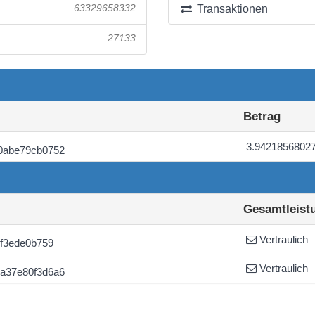
63329658332
Transaktionen
27133
Betrag
3.9421856802
0abe79cb0752
Gesamtleist
Vertraulich
f3ede0b759
Vertraulich
a37e80f3d6a6