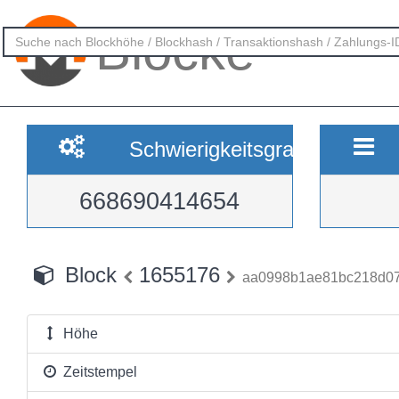
Blöcke
Schwierigkeitsgrad
668690414654
Block
1655176
aa0998b1ae81bc218d0
Höhe
Zeitstempel