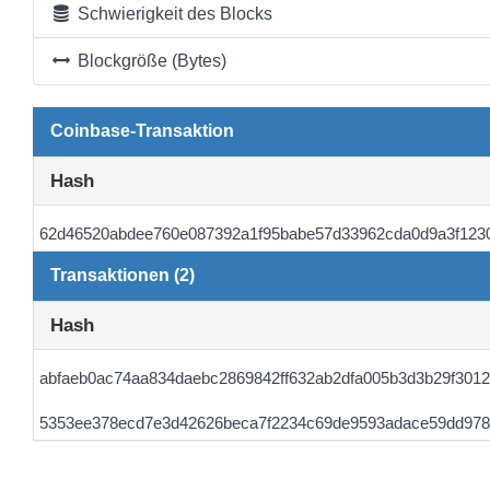
Schwierigkeit des Blocks
Blockgröße (Bytes)
Coinbase-Transaktion
Hash
62d46520abdee760e087392a1f95babe57d33962cda0d9a3f123
Transaktionen (2)
Hash
abfaeb0ac74aa834daebc2869842ff632ab2dfa005b3d3b29f3012
5353ee378ecd7e3d42626beca7f2234c69de9593adace59dd978