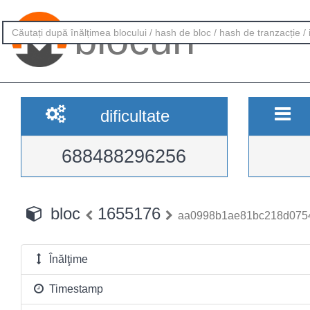
blocuri
dificultate
688488296256
bloc
1655176
aa0998b1ae81bc218d075
Înălţime
Timestamp