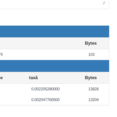
2
Bytes
79
103
re
taxă
Bytes
0.002205280000
13826
0.002047760000
13204