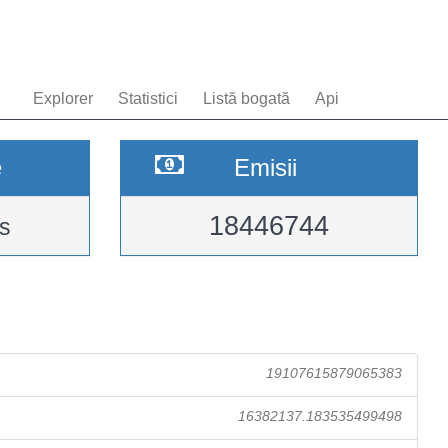
Explorer
Statistici
Listă bogată
Api
e
Emisii
18446744
s
19107615879065383
16382137.183535499498