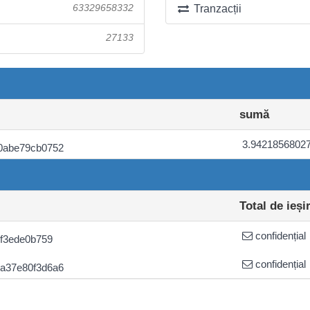
63329658332
Tranzacții
27133
sumă
3.9421856802
0abe79cb0752
Total de ieși
confidențial
f3ede0b759
confidențial
a37e80f3d6a6