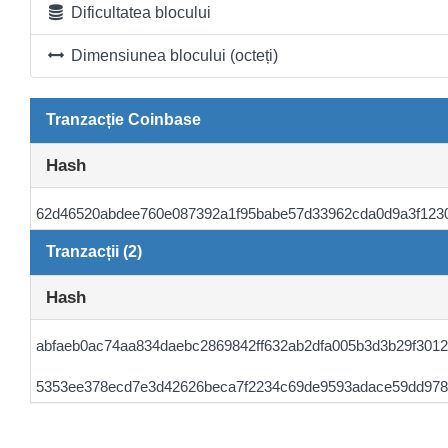
Dificultatea blocului
Dimensiunea blocului (octeți)
Tranzacție Coinbase
Hash
62d46520abdee760e087392a1f95babe57d33962cda0d9a3f123
Tranzacții (2)
Hash
abfaeb0ac74aa834daebc2869842ff632ab2dfa005b3d3b29f3012
5353ee378ecd7e3d42626beca7f2234c69de9593adace59dd978