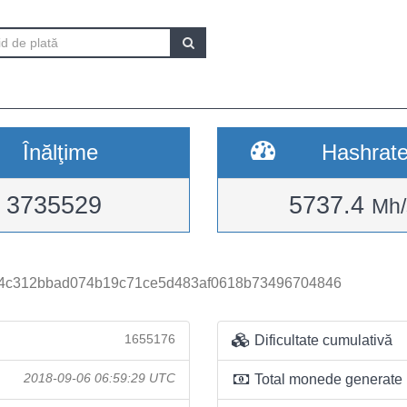
Înălţime
Hashrat
3735529
5737.4
Mh/
4c312bbad074b19c71ce5d483af0618b73496704846
1655176
Dificultate cumulativă
2018-09-06 06:59:29 UTC
Total monede generate