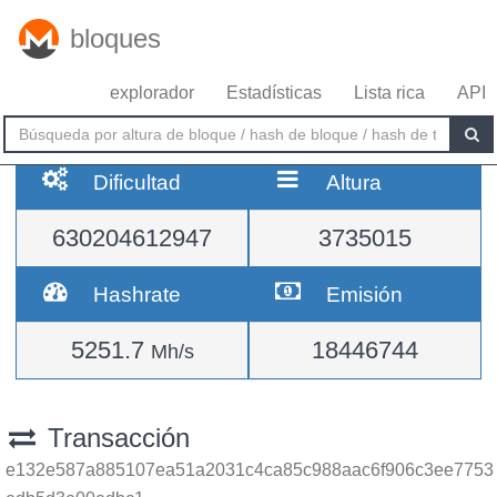
bloques
explorador
Estadísticas
Lista rica
API
Dificultad
Altura
630204612947
3735015
Hashrate
Emisión
5251.7
18446744
Mh/s
Transacción
e132e587a885107ea51a2031c4ca85c988aac6f906c3ee7753