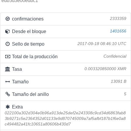
edb5d3e00edbc1
confirmaciones
2333359
Desde el bloque
1401656
Sello de tiempo
2017-09-18 08:46:10 UTC
Total de la producción
Confidencial
Tasa
0.003320850000 XMR
Tamaño
13091 B
Tamaño del anillo
5
Extra
022100a302d304e0b96a913de25def2e243308c9cd34d6863fab8
3b9271c5e2364352d01133e9d870745009a7af5afbf187b1f6e0a8
c494482a41fc10651a80606b430d7