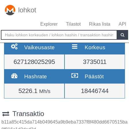
lohkot
Explorer
Tilastot
Rikas lista
API
Vaikeusaste
Korkeus
627128025295
3735011
Hashrate
Päästöt
5226.1
18446744
Mh/s
Transaktio
b11a85c415da714b049645a9b9eba7337f8f480dd6670515ba