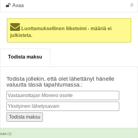
Avaa
0
Luottamuksellinen liiketoimi - määriä ei
julkisteta.
Todista maksu
Todista jollekin, että olet lähettänyt hänelle
valuutta tässä tapahtumassa.:
tulot (1)