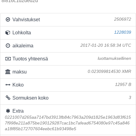
8f816c1d2ded2d
Vahvistukset
2506972
Lohkolta
1228039
aikaleima
2017-01-20 16:58:34 UTC
Tuotos yhteensä
luottamuksellinen
maksu
0.023099814530 XMR
Koko
12957 B
Sormuksen koko
3
Extra
0221007d265aa7147bd3913fb84c7963a209d1825e1963d83f615
7f998e211a875be190129287cac1bc7afead6754080e97c45a846
a18f85b172707604eebc61b93498e5