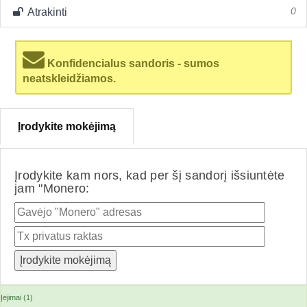
Atrakinti
0
Konfidencialus sandoris - sumos
neatskleidžiamos.
Įrodykite mokėjimą
Įrodykite kam nors, kad per šį sandorį išsiuntėte
jam "Monero:
Įėjimai (1)