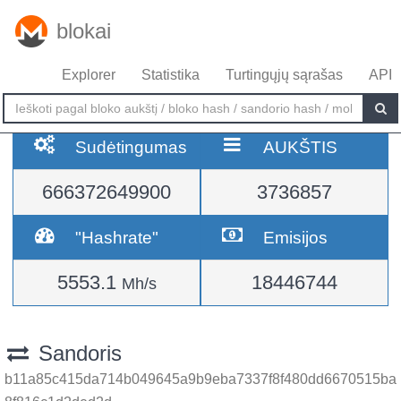
blokai
Explorer
Statistika
Turtingųjų sąrašas
API
Sudėtingumas
AUKŠTIS
666372649900
3736857
"Hashrate"
Emisijos
5553.1
18446744
Mh/s
Sandoris
b11a85c415da714b049645a9b9eba7337f8f480dd6670515ba