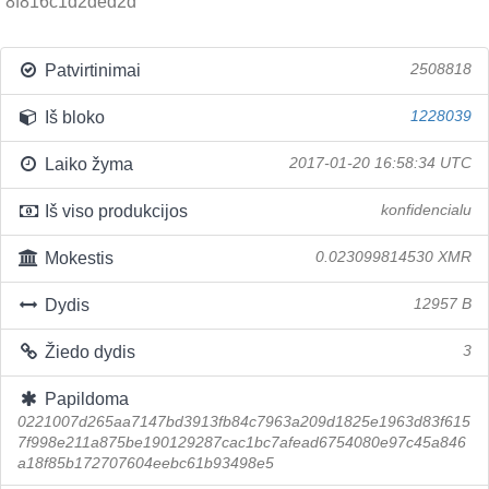
8f816c1d2ded2d
Patvirtinimai
2508818
Iš bloko
1228039
Laiko žyma
2017-01-20 16:58:34 UTC
Iš viso produkcijos
konfidencialu
Mokestis
0.023099814530 XMR
Dydis
12957 B
Žiedo dydis
3
Papildoma
0221007d265aa7147bd3913fb84c7963a209d1825e1963d83f615
7f998e211a875be190129287cac1bc7afead6754080e97c45a846
a18f85b172707604eebc61b93498e5