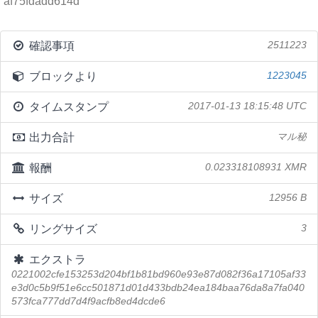
af75fdadd614d
確認事項
2511223
ブロックより
1223045
タイムスタンプ
2017-01-13 18:15:48 UTC
出力合計
マル秘
報酬
0.023318108931 XMR
サイズ
12956 B
リングサイズ
3
エクストラ
0221002cfe153253d204bf1b81bd960e93e87d082f36a17105af33
e3d0c5b9f51e6cc501871d01d433bdb24ea184baa76da8a7fa040
573fca777dd7d4f9acfb8ed4dcde6