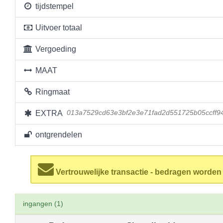
tijdstempel
Uitvoer totaal
Vergoeding
MAAT
Ringmaat
EXTRA
013a7529cd63e3bf2e3e71fad2d551725b05ccff
ontgrendelen
Vertrouwelijke transactie - bedragen worde
ingangen (1)