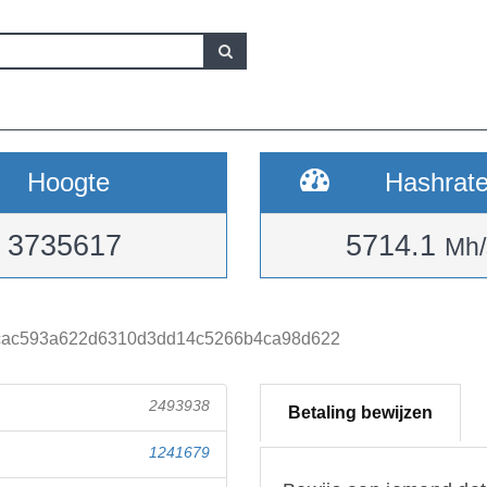
Hoogte
Hashrat
3735617
5714.1
Mh/
cac593a622d6310d3dd14c5266b4ca98d622
2493938
Betaling bewijzen
1241679