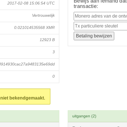
Bewijs aan iemand dat
2017-02-08 15:06:54 UTC
transactie:
Vertrouwelijk
0.021014535568 XMR
12923 B
3
94914930cac27a9483135e69dd
0
n niet bekendgemaakt.
uitgangen (2)