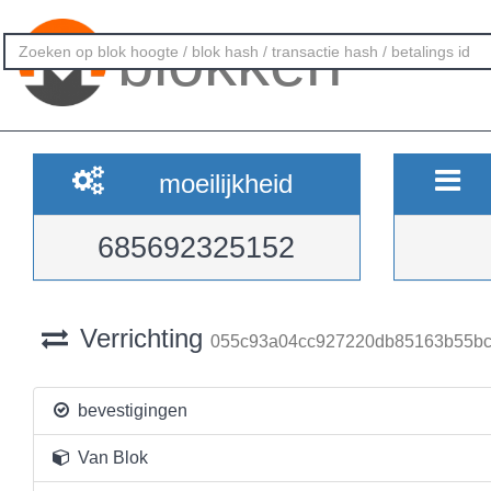
blokken
moeilijkheid
685692325152
Verrichting
055c93a04cc927220db85163b55b
bevestigingen
Van Blok