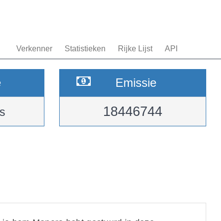
Verkenner
Statistieken
Rijke Lijst
API
e
Emissie
18446744
s