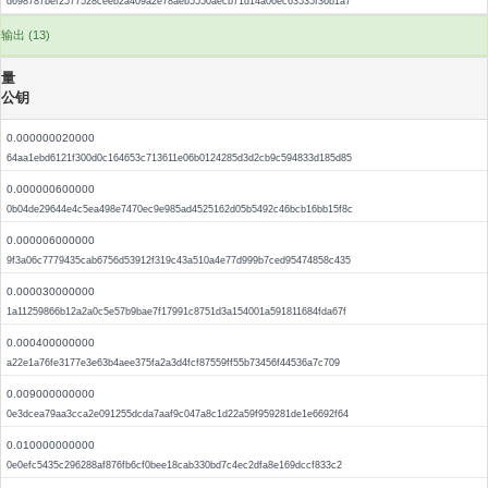
d698787bef2577528ceeb2a409a2e78aeb5550aecb71d14a06ec63535f36b1a7
输出 (13)
量
公钥
0.000000020000
64aa1ebd6121f300d0c164653c713611e06b0124285d3d2cb9c594833d185d85
0.000000600000
0b04de29644e4c5ea498e7470ec9e985ad4525162d05b5492c46bcb16bb15f8c
0.000006000000
9f3a06c7779435cab6756d53912f319c43a510a4e77d999b7ced95474858c435
0.000030000000
1a11259866b12a2a0c5e57b9bae7f17991c8751d3a154001a591811684fda67f
0.000400000000
a22e1a76fe3177e3e63b4aee375fa2a3d4fcf87559ff55b73456f44536a7c709
0.009000000000
0e3dcea79aa3cca2e091255dcda7aaf9c047a8c1d22a59f959281de1e6692f64
0.010000000000
0e0efc5435c296288af876fb6cf0bee18cab330bd7c4ec2dfa8e169dccf833c2