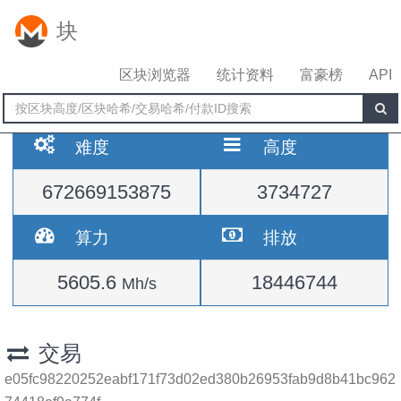
块
区块浏览器
统计资料
富豪榜
API
难度
高度
672669153875
3734727
算力
排放
5605.6
18446744
Mh/s
交易
e05fc98220252eabf171f73d02ed380b26953fab9d8b41bc962