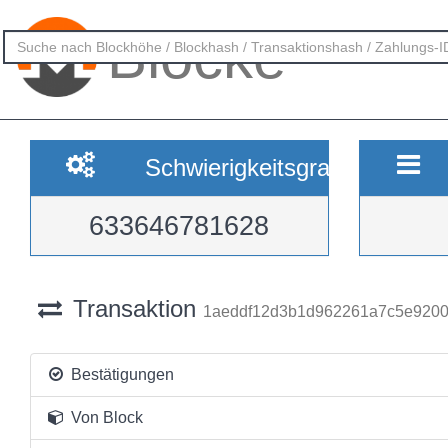
Blöcke
Schwierigkeitsgrad
633646781628
Transaktion
1aeddf12d3b1d962261a7c5e9200
Bestätigungen
Von Block