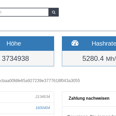
Höhe
Hashrat
3734938
5280.4
Mh/
cbaa00fdfe65a927239e3777618f043a3055
2134534
Zahlung nachweisen
1600404