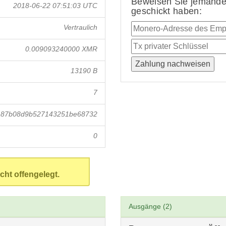
Beweisen Sie jemandem
2018-06-22 07:51:03 UTC
geschickt haben:
Vertraulich
0.009093240000 XMR
13190 B
7
8a87b08d9b527143251be68732
0
cht offengelegt.
Ausgänge (2)