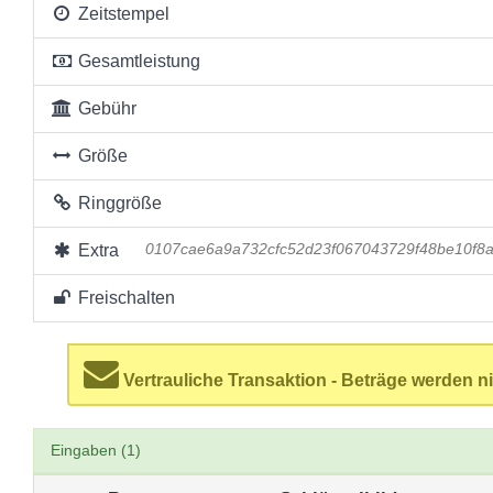
Zeitstempel
Gesamtleistung
Gebühr
Größe
Ringgröße
Extra
0107cae6a9a732cfc52d23f067043729f48be10f
Freischalten
Vertrauliche Transaktion - Beträge werden ni
Eingaben (1)