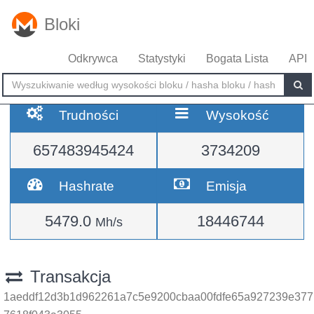
Bloki
Odkrywca
Statystyki
Bogata Lista
API
Trudności
Wysokość
657483945424
3734209
Hashrate
Emisja
5479.0
18446744
Mh/s
Transakcja
1aeddf12d3b1d962261a7c5e9200cbaa00fdfe65a927239e377