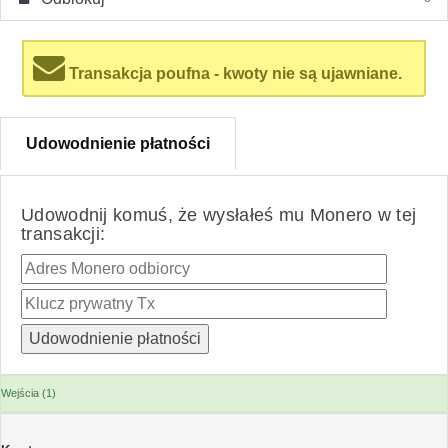
Transakcja poufna - kwoty nie są ujawniane.
Udowodnienie płatności
Udowodnij komuś, że wysłałeś mu Monero w tej
transakcji:
Wejścia (1)