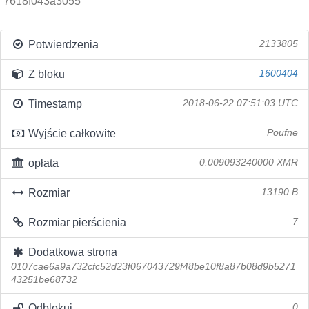
7618f043a3055
Potwierdzenia
2133805
Z bloku
1600404
Timestamp
2018-06-22 07:51:03 UTC
Wyjście całkowite
Poufne
opłata
0.009093240000 XMR
Rozmiar
13190 B
Rozmiar pierścienia
7
Dodatkowa strona
0107cae6a9a732cfc52d23f067043729f48be10f8a87b08d9b5271
43251be68732
Odblokuj
0