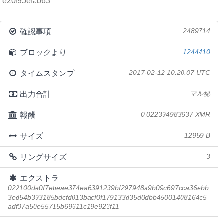
e20f95efab63
確認事項
2489714
ブロックより
1244410
タイムスタンプ
2017-02-12 10:20:07 UTC
出力合計
マル秘
報酬
0.022394983637 XMR
サイズ
12959 B
リングサイズ
3
エクストラ
022100de0f7ebeae374ea6391239bf297948a9b09c697cca36ebb
3ed54b393185bdcfd013bacf0f179133d35d0dbb45001408164c5
adf07a50e55715b69611c19e923f11