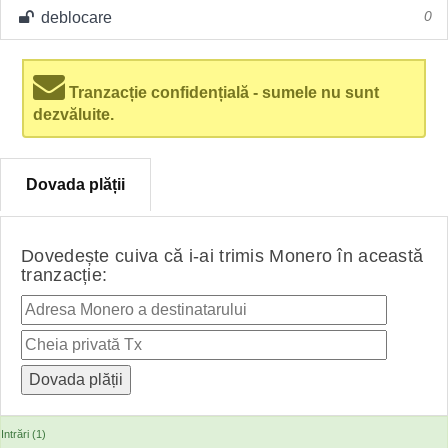
deblocare
0
Tranzacție confidențială - sumele nu sunt
dezvăluite.
Dovada plății
Dovedește cuiva că i-ai trimis Monero în această
tranzacție:
Intrări (1)