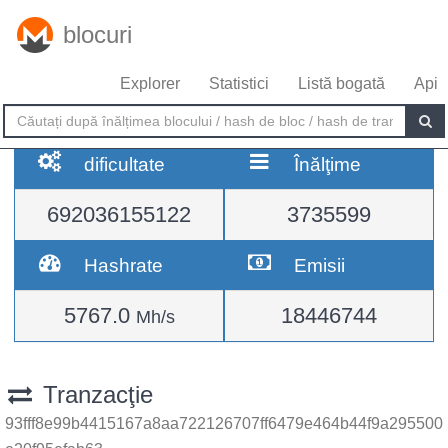
blocuri
Explorer
Statistici
Listă bogată
Api
dificultate
Înălţime
692036155122
3735599
Hashrate
Emisii
5767.0
18446744
Mh/s
Tranzacţie
93fff8e99b4415167a8aa722126707ff6479e464b44f9a295500