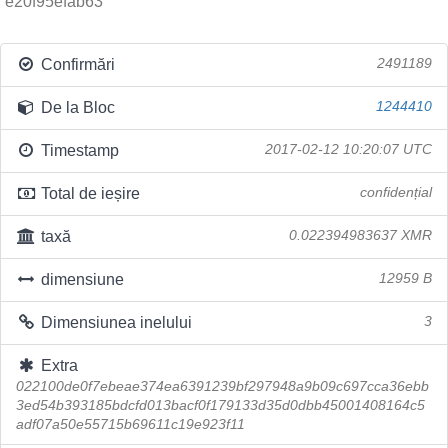
e20f95efab63
Confirmări
2491189
De la Bloc
1244410
Timestamp
2017-02-12 10:20:07 UTC
Total de ieșire
confidențial
taxă
0.022394983637 XMR
dimensiune
12959 B
Dimensiunea inelului
3
Extra
022100de0f7ebeae374ea6391239bf297948a9b09c697cca36ebb
3ed54b393185bdcfd013bacf0f179133d35d0dbb45001408164c5
adf07a50e55715b69611c19e923f11