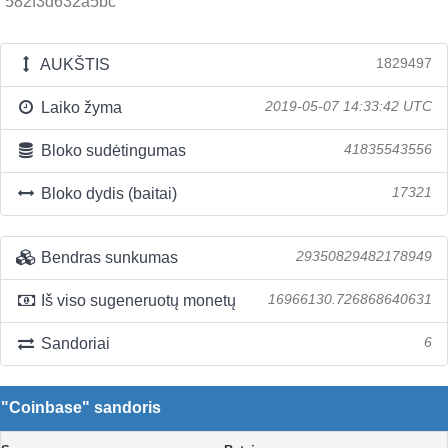
582f3d632a5bc
AUKŠTIS
1829497
Laiko žyma
2019-05-07 14:33:42 UTC
Bloko sudėtingumas
41835543556
Bloko dydis (baitai)
17321
Bendras sunkumas
29350829482178949
Iš viso sugeneruotų monetų
16966130.726868640631
Sandoriai
6
"Coinbase" sandoris