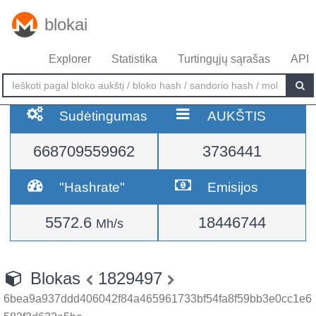
blokai
Explorer
Statistika
Turtingųjų sąrašas
API
Sudėtingumas
AUKŠTIS
668709559962
3736441
"Hashrate"
Emisijos
5572.6
18446744
Mh/s
Blokas
1829497
6bea9a937ddd406042f84a465961733bf54fa8f59bb3e0cc1e6