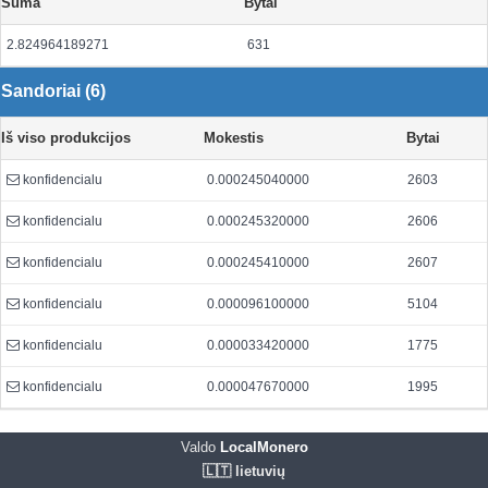
Suma
Bytai
2.824964189271
631
Sandoriai (6)
Iš viso produkcijos
Mokestis
Bytai
konfidencialu
0.000245040000
2603
konfidencialu
0.000245320000
2606
konfidencialu
0.000245410000
2607
konfidencialu
0.000096100000
5104
konfidencialu
0.000033420000
1775
konfidencialu
0.000047670000
1995
Valdo
LocalMonero
🇱🇹 lietuvių