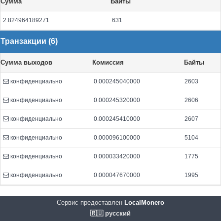
Сумма
Байты
2.824964189271
631
Транзакции (6)
Сумма выходов
Комиссия
Байты
конфиденциально
0.000245040000
2603
конфиденциально
0.000245320000
2606
конфиденциально
0.000245410000
2607
конфиденциально
0.000096100000
5104
конфиденциально
0.000033420000
1775
конфиденциально
0.000047670000
1995
Сервис предоставлен
LocalMonero
🇷🇺 русский