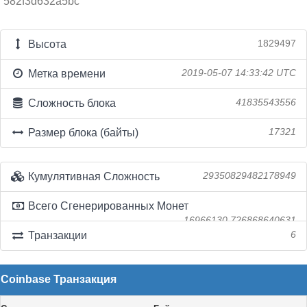
582f3d632a5bc
Высота
1829497
Метка времени
2019-05-07 14:33:42 UTC
Сложность блока
41835543556
Размер блока (байты)
17321
Кумулятивная Сложность
29350829482178949
Всего Сгенерированных Монет
16966130.726868640631
Транзакции
6
Coinbase Транзакция