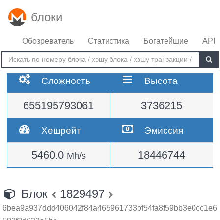
блоки
Обозреватель
Статистика
Богатейшие
API
Сложность
Высота
655195793061
3736215
Хешрейт
Эмиссия
5460.0
18446744
Mh/s
Блок
1829497
6bea9a937ddd406042f84a465961733bf54fa8f59bb3e0cc1e6