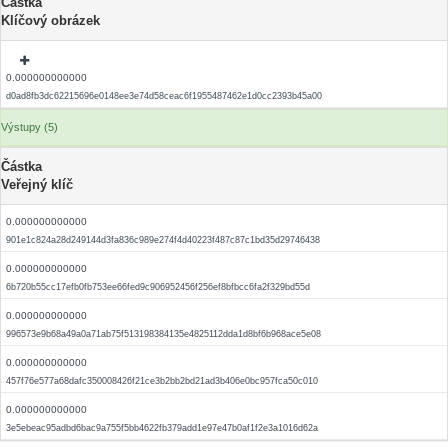
Částka
Klíčový obrázek
0.000000000000
d0ad8fb3dc62215696e0148ee3e74d58ceac6f1955487462e1d0cc2393b45a00
Výstupy (5)
Částka
Veřejný klíč
0.000000000000
901e1c824a28d249144d3fa836c989e274f4d40223f487c87c1bd35d29746438
0.000000000000
6b720b55cc17efb0fb753ee66fed9c906952456f256ef8bfbcc6fa2f329bd55d
0.000000000000
996573e9b68a49a0a71ab75f513198384135e4825112dda1d8bf6b968ace5e08
0.000000000000
457f76e577a68dafc350008426f21ce3b2bb2bd21ad3b406e0bc957fca50c010
0.000000000000
3e5ebeac95adbd6bac9a755f5bb4622fb379add1e97e47b0af1f2e3a1016d62a