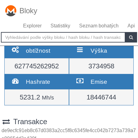
Bloky
Explorer
Statistiky
Seznam bohatých
Api
obtížnost
Výška
627745262952
3734958
Hashrate
Emise
5231.2
18446744
Mh/s
Transakce
de9ecfc91eb8c67d0383a2cc5f8c6345fe4cc042b7273a739a7