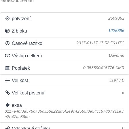
e9965dd2e429f
potvrzení
2509062
Z bloku
1225896
Časové razítko
2017-01-17 17:52:56 UTC
Výstup celkem
Důvěrné
Poplatek
0.053890415776 XMR
Velikost
31973 B
Velikost prstenu
5
extra
0117e4bf3a575c736c3bbd22dff6f2e9c42555f8e54cc57d07911e3
e2b47ac86de
Odemknutí stránky
0