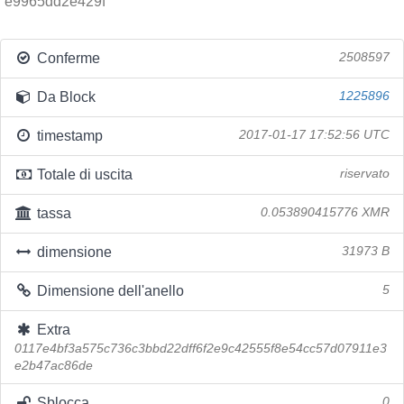
e9965dd2e429f
Conferme
2508597
Da Block
1225896
timestamp
2017-01-17 17:52:56 UTC
Totale di uscita
riservato
tassa
0.053890415776 XMR
dimensione
31973 B
Dimensione dell'anello
5
Extra
0117e4bf3a575c736c3bbd22dff6f2e9c42555f8e54cc57d07911e3
e2b47ac86de
Sblocca
0