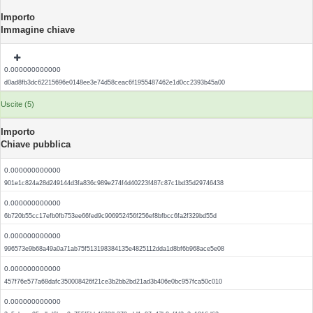
Importo
Immagine chiave
0.000000000000
d0ad8fb3dc62215696e0148ee3e74d58ceac6f1955487462e1d0cc2393b45a00
Uscite (5)
Importo
Chiave pubblica
0.000000000000
901e1c824a28d249144d3fa836c989e274f4d40223f487c87c1bd35d29746438
0.000000000000
6b720b55cc17efb0fb753ee66fed9c906952456f256ef8bfbcc6fa2f329bd55d
0.000000000000
996573e9b68a49a0a71ab75f513198384135e4825112dda1d8bf6b968ace5e08
0.000000000000
457f76e577a68dafc350008426f21ce3b2bb2bd21ad3b406e0bc957fca50c010
0.000000000000