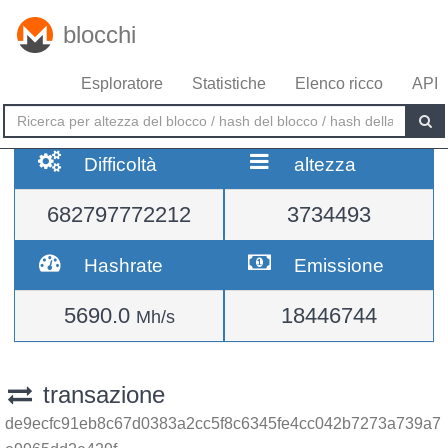
blocchi
Esploratore
Statistiche
Elenco ricco
API
Difficoltà
altezza
682797772212
3734493
Hashrate
Emissione
5690.0
18446744
Mh/s
transazione
de9ecfc91eb8c67d0383a2cc5f8c6345fe4cc042b7273a739a7