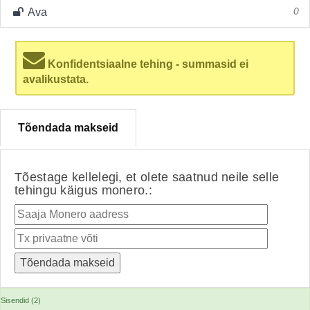
Ava
0
Konfidentsiaalne tehing - summasid ei
avalikustata.
Tõendada makseid
Tõestage kellelegi, et olete saatnud neile selle
tehingu käigus monero.:
Sisendid (2)