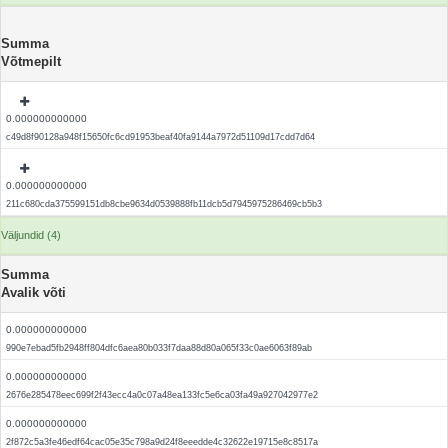
Summa
Võtmepilt
0.000000000000
c49d8f90128a948f15650fc6cd91953beaf40fa9144a7972d51109d17cdd7d64
0.000000000000
211c680cda375599151db8cbe9634d0539888fb11dcb5d7945975286469cb5b3
Väljundid (4)
Summa
Avalik võti
0.000000000000
990e7ebad5fb2948ff804dfc6aea80b033f7daa88d80a065f33c0ae6063f89ab
0.000000000000
2676e285478eec699f2f43ecc4a0c07a48ea133fc5e6ca03fa49a927042977e2
0.000000000000
2f872c5a3fe46edf64cac05e35c798a9d24f8eeedde4c32622e19715e8c8517a