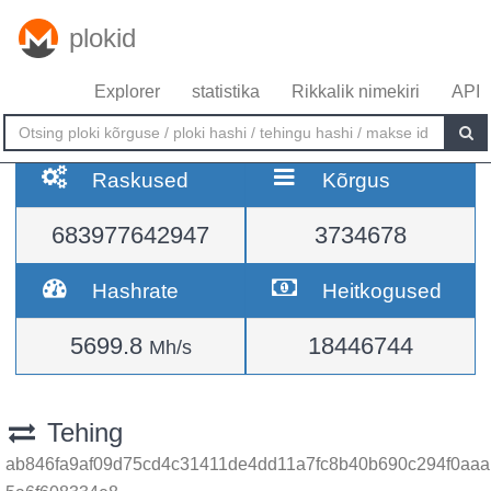
plokid
Explorer
statistika
Rikkalik nimekiri
API
Raskused
Kõrgus
683977642947
3734678
Hashrate
Heitkogused
5699.8
18446744
Mh/s
Tehing
ab846fa9af09d75cd4c31411de4dd11a7fc8b40b690c294f0aaa