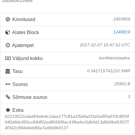
5a6f608334e8
Kinnitused
2493859
Alates Block
1240819
Ajatempel
2017-02-07 10:47:52 UTC
Väljund kokku
konfidentsiaalne
Tasu
0.041715741210 XMR
Suurus
25902 B
Sõrmuse suurus
3
Extra
02210022cdad64afe4c1dae177c81a1f5d4af33a5a9f0a933c8834
040d9dc955cc84df01ed8056f9ac43fbefec6db0d13d6b0bd43f27f
4f3d2c984ddeb89a7a0bb9b0137