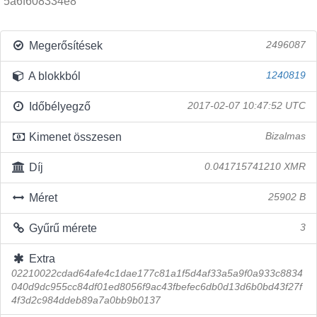
5a6f608334e8
Megerősítések
2496087
A blokkból
1240819
Időbélyegző
2017-02-07 10:47:52 UTC
Kimenet összesen
Bizalmas
Díj
0.041715741210 XMR
Méret
25902 B
Gyűrű mérete
3
Extra
02210022cdad64afe4c1dae177c81a1f5d4af33a5a9f0a933c8834
040d9dc955cc84df01ed8056f9ac43fbefec6db0d13d6b0bd43f27f
4f3d2c984ddeb89a7a0bb9b0137