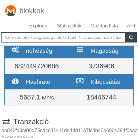
blokkok
Explorer
Statisztikák
Gazdag lista
API
nehézség
Magasság
682449720686
3736906
Hashrate
Kibocsátás
5687.1
18446744
Mh/s
Tranzakció
ab846fa9af09d75cd4c31411de4dd11a7fc8b40b690c294f0aaa