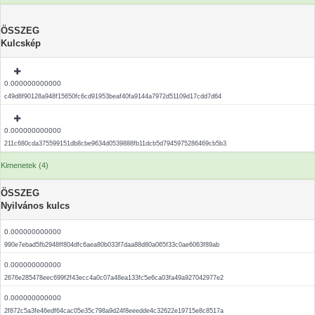
ÖSSZEG
Kulcskép
0.000000000000
c49d8f90128a948f15650fc6cd91953beaf40fa9144a7972d51109d17cdd7d64
0.000000000000
211c680cda375599151db8cbe9634d0539888fb11dcb5d7945975286469cb5b3
Kimenetek (4)
ÖSSZEG
Nyilvános kulcs
0.000000000000
990e7ebad5fb2948ff804dfc6aea80b033f7daa88d80a065f33c0ae6063f89ab
0.000000000000
2676e285478eec699f2f43ecc4a0c07a48ea133fc5e6ca03fa49a927042977e2
0.000000000000
2f872c5a3fe46edf64cac05e35c798a9d24f8eeedde4c32622e19715e8c8517a