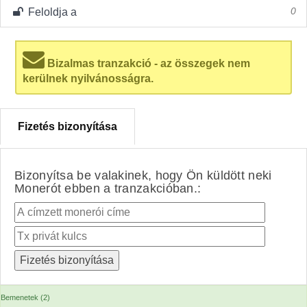
Feloldja a
0
Bizalmas tranzakció - az összegek nem
kerülnek nyilvánosságra.
Fizetés bizonyítása
Bizonyítsa be valakinek, hogy Ön küldött neki
Monerót ebben a tranzakcióban.:
Bemenetek (2)