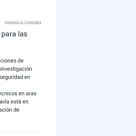
Illustration by CypherStack
 para las
cciones de
investigación
 seguridad en
écnicos en aras
davía está en
ación de