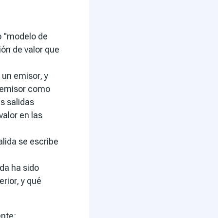
o "modelo de
ón de valor que
un emisor, y
l emisor como
s salidas
alor en las
lida se escribe
ida ha sido
rior, y qué
nte: