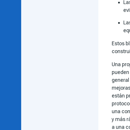
La
evi
La
equ
Estos b
construi
Una pro
pueden 
general
mejoras
están pr
protoco
una con
y más rá
a una c