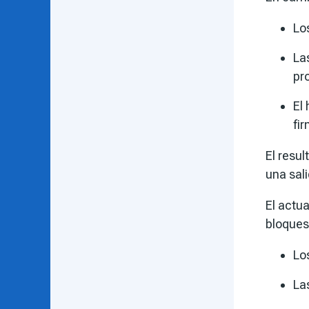
Lo
La
pr
El
fi
El resul
una sali
El actu
bloques 
Lo
La