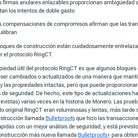
s firmas anulares enlazables
proporcionan ambigüedad al
tan los intentos de doble gasto
s compensaciones de compromisos
afirman que las tra
ilibran
loques de construcción están cuidadosamente entrelaz
r el protocolo RingCT.
piedad útil del protocolo RingCT es que algunos bloques
ser cambiados o actualizados de una manera que manti
 y las propiedades intactas, pero que puede proporcionar 
 de seguridad. De hecho, este tipo de actualizaciones ha
evistas) varias veces en la historia de Monero. Las prueb
lo original RingCT eran voluminosas y lentas; más tarde 
strucción llamada
Bulletproofs
que hizo las transaccio
pidas con un mejor análisis de seguridad, y está previst
onstrucción más nueva llamada
Bulletproofs+
para obten