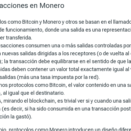
acciones en Monero
los como Bitcoin y Monero y otros se basan en el llamad
 de funcionamiento, donde una
salida
es una representaci
r transferida.
nsacciones consumen una o más salidas controladas por 
 nuevas salidas dirigidas a los receptores (o de vuelta a
 la transacción debe equilibrarse en el sentido de que la
das deben contener un valor total exactamente igual al v
salidas (más una tasa impuesta por la red).
os protocolos como Bitcoin, el valor contenido en una sa
, al igual que el destinatario.
mirando el blockchain, es trivial ver si y cuando una sal
 (es decir, si ha sido consumida en una transacción poste
ión la gastó).
io, protocolos como Monero introducen un diseño difere