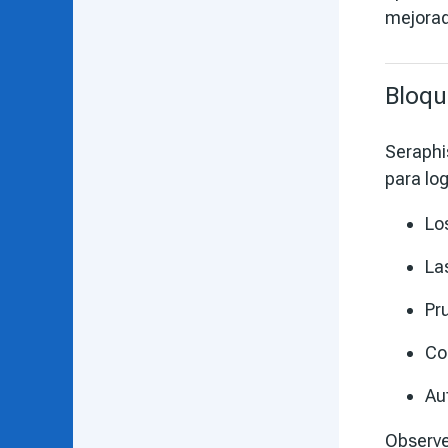
mejorad
Bloqu
Seraphi
para log
Lo
La
Pr
Co
Au
Observe