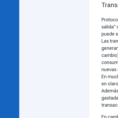
Trans
Protoco
salida"
puede se
Las tra
generan
cambio);
consumi
nuevas 
En much
en claro
Además, 
gastada
transacc
En camb