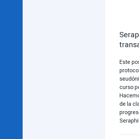
Serap
trans
Este po
protoco
seudón
curso p
Hacemos
de la cl
progres
Seraphi