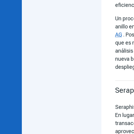
eficien
Un proc
anillo e
AG
. Po
que es 
análisi
nueva 
desplie
Serap
Seraphis
En lugar
transac
aprovec