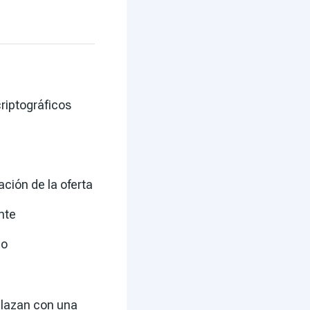
riptográficos
ación de la oferta
nte
do
plazan con una