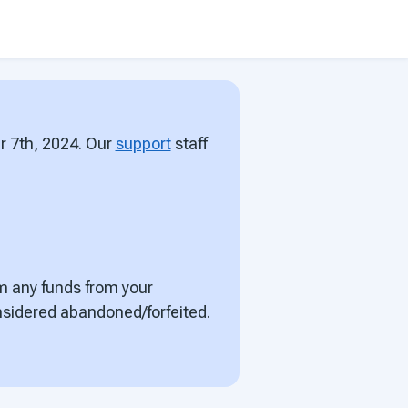
r 7th, 2024. Our
support
staff
m any funds from your
onsidered abandoned/forfeited.