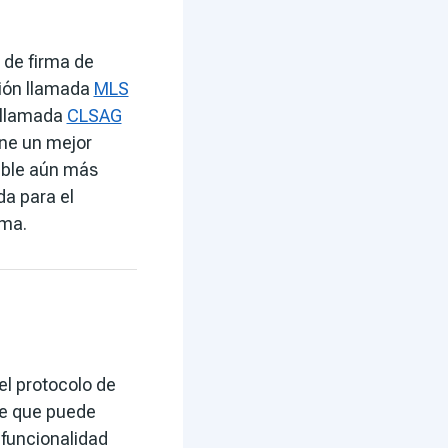
 de firma de
cción llamada
MLS
 llamada
CLSAG
ene un mejor
zable aún más
da para el
rma.
el protocolo de
te que puede
 funcionalidad